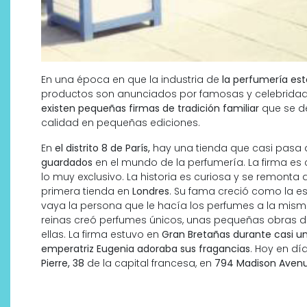
En una época en que la industria de
la perfumería es
productos son anunciados por famosas y celebridad
existen pequeñas firmas de tradición familiar
que se de
calidad en pequeñas ediciones.
En
el distrito 8 de París,
hay una tienda que casi pasa 
guardados
en el mundo de la perfumería. La firma es 
lo muy exclusivo. La historia es curiosa y se remonta 
primera tienda en
Londres
. Su fama creció como la e
vaya la persona que le hacía los perfumes a la mis
reinas creó perfumes únicos, unas pequeñas obras d
ellas. La firma estuvo en
Gran Bretañas durante casi un
emperatriz Eugenia adoraba sus fragancias
. Hoy en dí
Pierre, 38
de la capital francesa, en
794 Madison Avenue