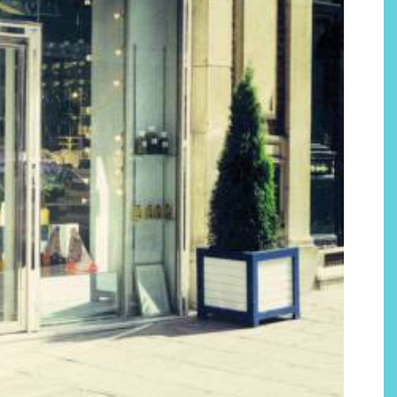
Por qué los bálsamos de CBD
tópico se han convertido en
uno de los productos de
bienestar más buscados