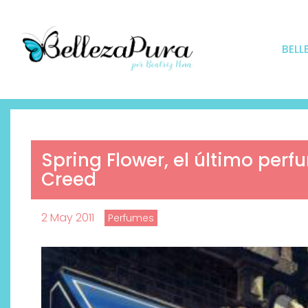
BELL
Spring Flower, el último perf
Creed
2 May 2011
Perfumes