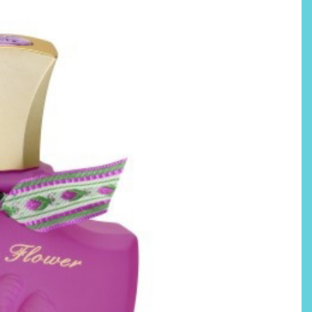
Labeau Organic continúa
apostando por la cosmética
del bienestar