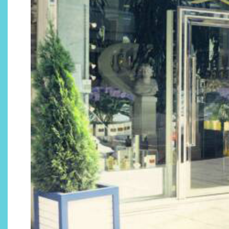
Descubre cómo la cosmética
profesional va desde las
cabinas a tu rutina diaria