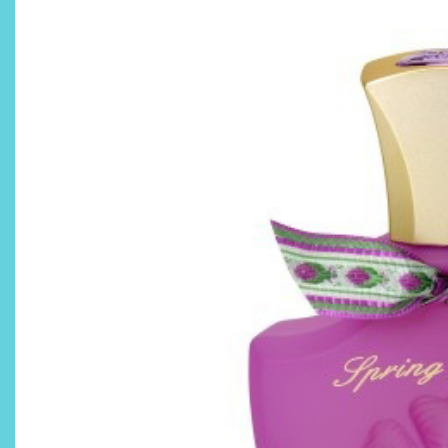
¿Qué revelan las zapatillas
de Alexia Putellas para Nike
sobre la nueva era del
objeto-artista?