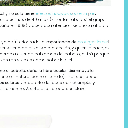
sol
y
no sólo tiene
efectos nocivos sobre tu piel
,
s
hace más de 40 años (si, se llamaba así el grupo
paña
en 1969) y qué poca atención se presta ahora a
ya ha interiorizado la
importancia de
proteger la piel
r su cuerpo al sol sin protección, y quien lo hace, es
osa cambia cuando hablamos del cabello, quizá porque
son tan visibles como sobre la piel.
re el cabello
:
daña la fibra capilar
,
disminuye la
tanto el natural como el teñido)… Por eso, debes
es solares
y repararlo después con
champús y
Por qué los bálsamos de CBD
l sombrero. Atenta a los productos clave.
tópico se han convertido en
uno de los productos de
bienestar más buscados