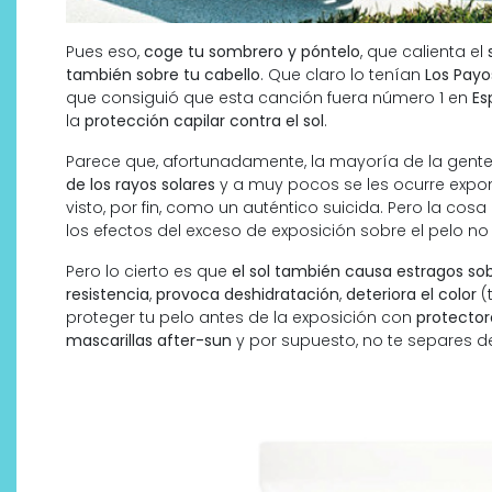
Pues eso,
coge tu sombrero y póntelo
, que calienta el
también sobre tu cabello
. Que claro lo tenían
Los Payo
que consiguió que esta canción fuera número 1 en
Es
la
protección capilar contra el sol
.
Parece que, afortunadamente, la mayoría de la gente 
de los rayos solares
y a muy pocos se les ocurre expone
visto, por fin, como un auténtico suicida. Pero la c
los efectos del exceso de exposición sobre el pelo no 
Pero lo cierto es que
el sol también causa estragos sob
resistencia
,
provoca deshidratación
,
deteriora el color
(
proteger tu pelo antes de la exposición con
protector
Descubre cómo la cosmética
mascarillas after-sun
y por supuesto, no te separes de
profesional va desde las
cabinas a tu rutina diaria