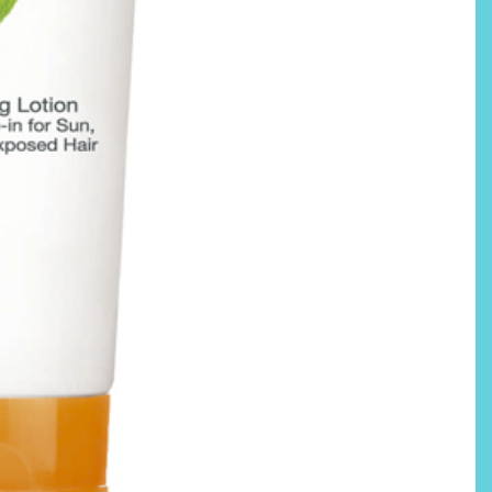
Labeau Organic continúa
apostando por la cosmética
del bienestar