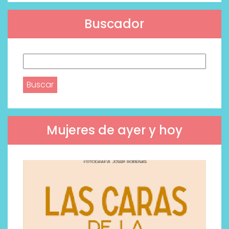
Buscador
Buscar:
Mujeres de ayer y hoy