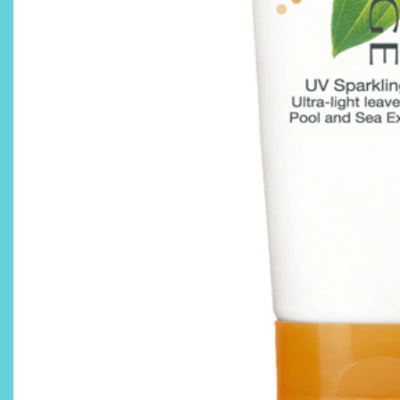
¿Qué revelan las zapatillas
de Alexia Putellas para Nike
sobre la nueva era del
objeto-artista?