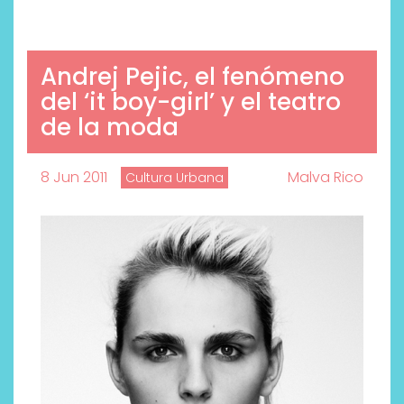
Andrej Pejic, el fenómeno
del ‘it boy-girl’ y el teatro
de la moda
8 Jun 2011
Malva Rico
Cultura Urbana