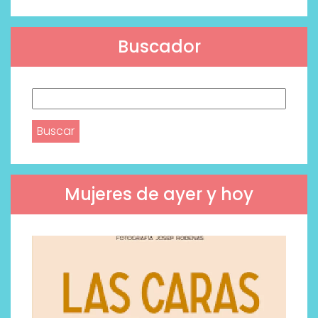
Buscador
Buscar:
Mujeres de ayer y hoy