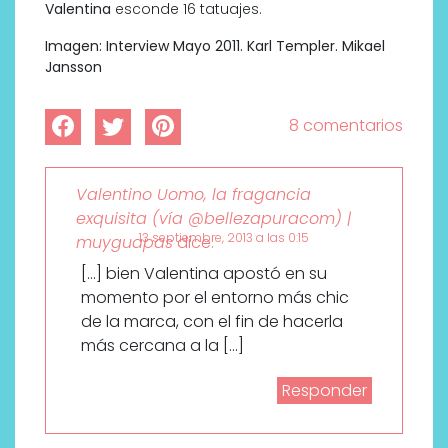
Valentina
esconde 16 tatuajes.
Imagen: Interview Mayo 2011. Karl Templer. Mikael
Jansson
8 comentarios
Valentino Uomo, la fragancia
exquisita (vía @bellezapuracom) |
13 septiembre, 2013 a las 0:15
muyguapas
dice:
[…] bien Valentina apostó en su
momento por el entorno más chic
de la marca, con el fin de hacerla
más cercana a la […]
Responder