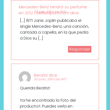
Mercedes-Benz tendrá su perfume
22 julio, 2011 a las 16:10
en 2012 | bellezapura.com
dice:
[…] 1971 Janis Joplin publicaba el
single Mercedes-Benz, una canción,
cantada a capella, en la que pedía
a Dios su […]
Responder
Beralia
dice:
30 junio, 2011 a las 14:17
Querida Beatriz!
Ya he encontrado la foto del
producto!!. Puedes verla en :