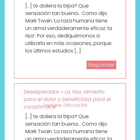
[…] te doliera la tripa? Que
sensación tan buena… Como dijo
Mark Twain ‘La raza humana tiene
un arma verdaderamente eficaz: la
risa’. Por eso, dediquémonos a
utilizarla en más ocasiones, porque
los últimos estudios […]
Responder
Desesperada» » La risa, remedio
para el dolor y beneficiosa para el
2 octubre, 2011 a las 8:12
corazón
dice:
[…] te doliera la tripa? Que
sensación tan buena… Como dijo
Mark Twain ‘La raza humana tiene
un arma verdaderamente eficaz: la