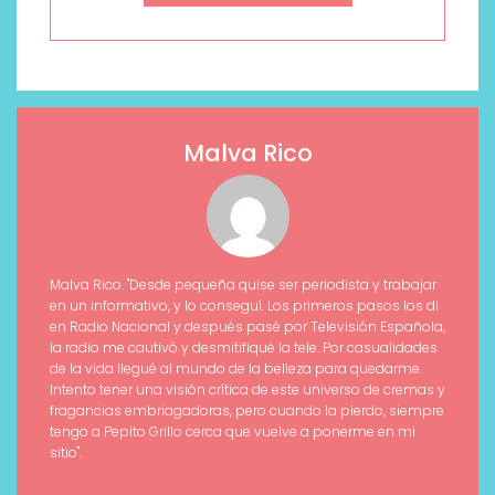
Malva Rico
Malva Rico. "Desde pequeña quise ser periodista y trabajar
en un informativo, y lo conseguí. Los primeros pasos los di
en Radio Nacional y después pasé por Televisión Española,
la radio me cautivó y desmitifiqué la tele. Por casualidades
de la vida llegué al mundo de la belleza para quedarme.
Intento tener una visión crítica de este universo de cremas y
fragancias embriagadoras, pero cuando la pierdo, siempre
tengo a Pepito Grillo cerca que vuelve a ponerme en mi
sitio".