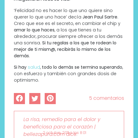
‘Felicidad no es hacer lo que uno quiere sino
querer lo que uno hace’ decía
Jean Paul Sartre
.
Creo que ese es el secreto, en cambiar el chip y
amar lo que haces
, a los que tienes a tu
alrededor, procurar siempre ofrecer a los demás
una sonrisa.
Si tu regalas a los que te rodean lo
mejor de ti mism@, recibirás lo mismo de los
demás
.
Si hay
salud
,
todo lo demás se termina superando
,
con esfuerzo y también con grandes dosis de
optimismo.
5 comentarios
La risa, remedio para el dolor y
beneficiosa para el corazón |
2 octubre, 2011 a las 8:01
bellezapura.com
dice: