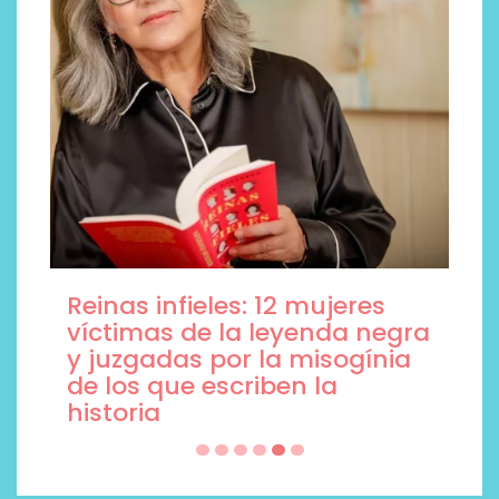
Reinas infieles: 12 mujeres
víctimas de la leyenda negra
y juzgadas por la misogínia
de los que escriben la
historia