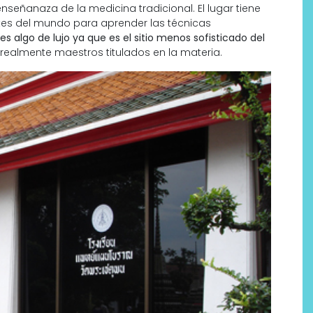
señanaza de la medicina tradicional. El lugar tiene
es del mundo para aprender las técnicas
es algo de lujo ya que es el sitio menos sofisticado del
realmente maestros titulados en la materia.
Labeau Organic continúa
apostando por la cosmética
del bienestar