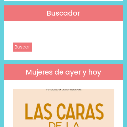
Buscador
Buscar:
Mujeres de ayer y hoy