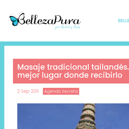
BELL
Masaje tradicional tailandés.
mejor lugar donde recibirlo
2 Sep 2011
Agenda Secreta