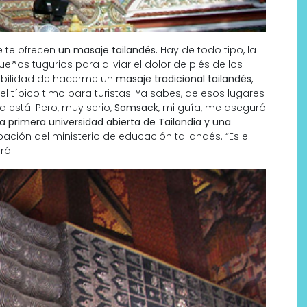
e te ofrecen
un masaje tailandés.
Hay de todo tipo, la
eños tugurios para aliviar el dolor de piés de los
sibilidad de hacerme un
masaje tradicional tailandés
,
 típico timo para turistas. Ya sabes, de esos lugares
 está. Pero, muy serio,
Somsack
, mi guía, me aseguró
a primera universidad abierta de Tailandia y una
bación del ministerio de educación tailandés. “Es el
ró.
Por qué los bálsamos de CBD
tópico se han convertido en
uno de los productos de
bienestar más buscados