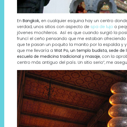
En
Bangkok,
en cualquier esquina hay un centro dond
verdad, unos sitios con aspecto de
spa de lujo
o pequ
jóvenes mochileros. Así es que cuando surgió la po
fruncí el ceño pensando que me estaban ofreciendo el
que te pasan un poquito la manito por la espalda y ya
que me llevaría a
Wat Po, un templo budista, sede de l
escuela de medicina tradicional y masaje
, con la apro
centro más antiguo del país. Un sitio serio”, me asegu
Descubre cómo la cosmética
profesional va desde las
cabinas a tu rutina diaria