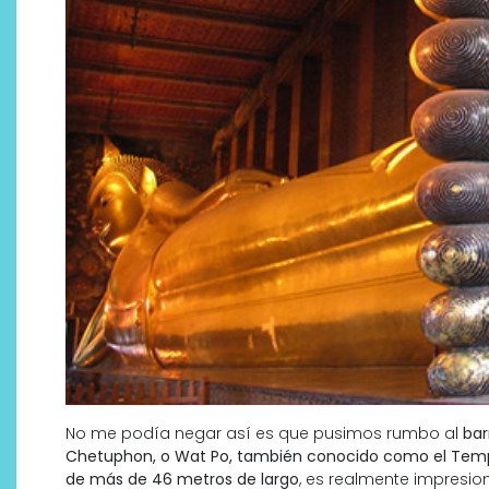
No me podía negar así es que pusimos rumbo al
bar
Chetuphon, o Wat Po, también conocido como el Templ
de más de 46 metros de largo
, es realmente impresion