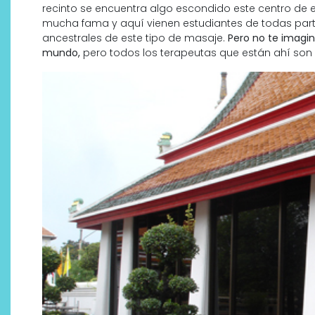
recinto se encuentra algo escondido este centro de en
mucha fama y aquí vienen estudiantes de todas part
ancestrales de este tipo de masaje.
Pero no te imagin
mundo,
pero todos los terapeutas que están ahí son 
¿Qué revelan las zapatillas
de Alexia Putellas para Nike
sobre la nueva era del
objeto-artista?