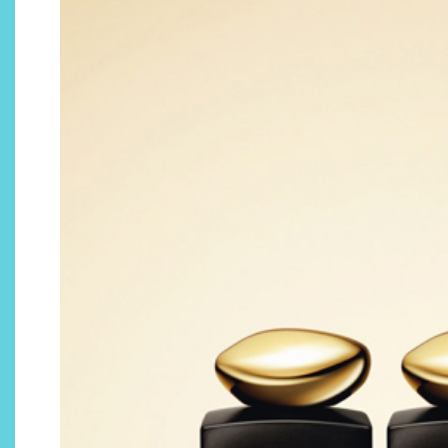
¿Qué revelan las zapatillas
de Alexia Putellas para Nike
sobre la nueva era del
objeto-artista?