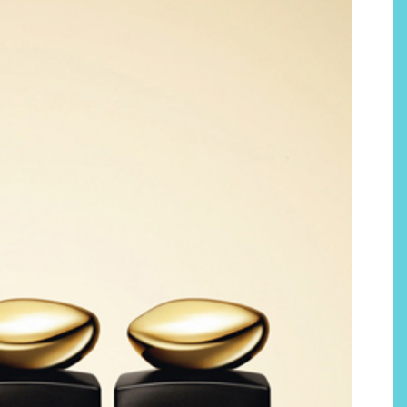
Labeau Organic continúa
apostando por la cosmética
del bienestar