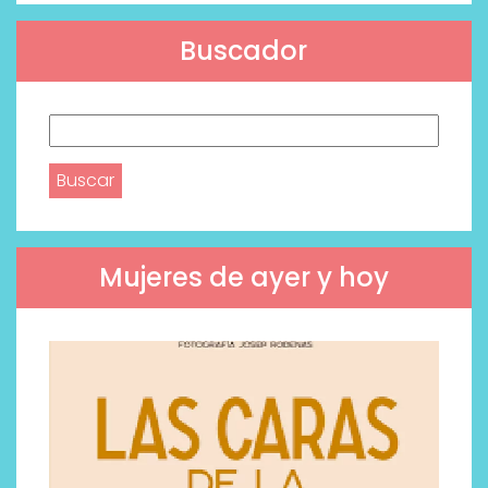
Buscador
Buscar:
Mujeres de ayer y hoy