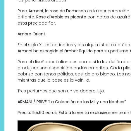
los perfumistas árabes.
Para
Armani, la rosa de Damasco
es la reencarnación 
brillante.
Rose d’Arabie es picante
con notas de azafr
esta preciada flor.
Ambre Orient
En el siglo XII los boticarios y los alquimistas atrib
Armani ha escogido el ámbar líquido para su perfume 
Para el diseñador italiano es como si la luz del ámb
produjera una especie de ondas amarillas. Cada plie
cobrizo con tonos pálidos, casi de oro blanco. Las n
mientras que la base es la vainilla.
Tres perfumes que son un verdadero lujo.
ARMANI / PRIVE “La Colección de las Mil y una Noches”
Precio: 155,60 euros. Está a la venta exclusivamente en