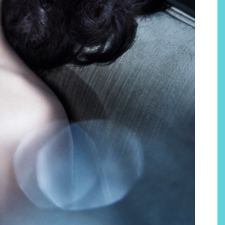
Por qué los bálsamos de CBD
tópico se han convertido en
uno de los productos de
bienestar más buscados