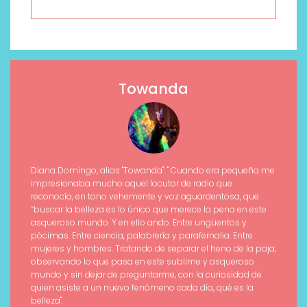
Towanda
Diana Domingo, alias "Towanda": " Cuando era pequeña me
impresionaba mucho aquel locutor de radio que
reconocía, en tono vehemente y voz aguardentosa, que
“buscar la belleza es lo único que merece la pena en este
asqueroso mundo. Y en ello ando. Entre ungüentos y
pócimas. Entre ciencia, palabrería y parafernalia. Entre
mujeres y hombres. Tratando de separar el heno de la paja,
observando lo que pasa en este sublime y asqueroso
mundo y sin dejar de preguntarme, con la curiosidad de
quien asiste a un nuevo fenómeno cada día, qué es la
belleza".