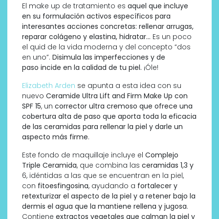
El make up de tratamiento es
aquel que incluye
en su formulación activos específicos para
interesantes acciones concretas: rellenar arrugas,
reparar colágeno y elastina, hidratar…
Es un poco
el quid de la vida moderna y del concepto “dos
en uno”.
Disimula las imperfecciones y de
paso incide en la calidad de tu piel.
¡Óle!
Elizabeth Arden
se apunta a esta idea con su
nuevo
Ceramide Ultra Lift and Firm Make Up con
SPF 15
, un
corrector ultra cremoso que ofrece una
cobertura alta de paso que aporta toda la eficacia
de las ceramidas para rellenar la piel y darle un
aspecto más firme
.
Este fondo de maquillaje incluye el
Complejo
Triple Ceramida
, que combina las
ceramidas 1,3 y
6, idéntidas a las que se encuentran en la piel,
con
fitoesfingosina
, ayudando a
fortalecer y
retexturizar el aspecto de la piel y a retener bajo la
dermis el agua que la mantiene rellena y jugosa
.
Contiene
extractos vegetales que calman la piel y