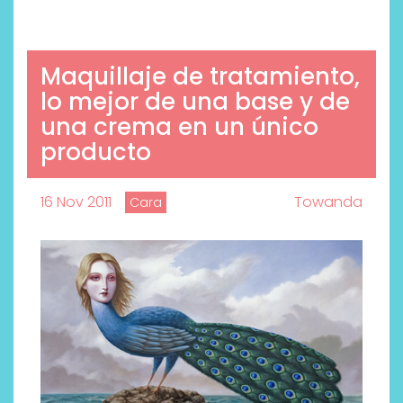
Maquillaje de tratamiento,
lo mejor de una base y de
una crema en un único
producto
16 Nov 2011
Towanda
Cara