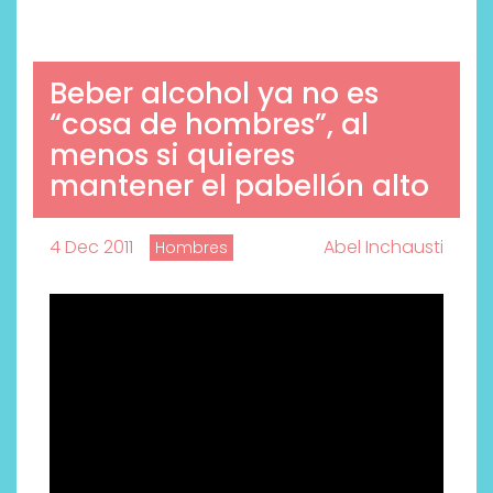
Beber alcohol ya no es
“cosa de hombres”, al
menos si quieres
mantener el pabellón alto
4 Dec 2011
Abel Inchausti
Hombres