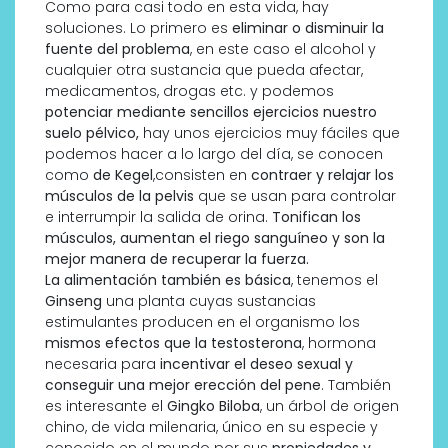
Como para casi todo en esta vida, hay
soluciones. Lo primero es
eliminar o disminuir la
fuente del problema
, en este caso el alcohol y
cualquier otra sustancia que pueda afectar,
medicamentos, drogas etc. y podemos
potenciar mediante sencillos ejercicios nuestro
suelo pélvico,
hay unos ejercicios muy fáciles que
podemos hacer a lo largo del día, se conocen
como
de Kegel
,consisten en
contraer y relajar los
músculos de la pelvis
que se usan para controlar
e interrumpir la salida de orina.
Tonifican los
músculos, aumentan el riego sanguíneo y son la
mejor manera de recuperar la fuerza.
La alimentación también es básica
, tenemos el
Ginseng
una planta cuyas sustancias
estimulantes producen en el organismo los
mismos efectos que la testosterona
, hormona
necesaria para
incentivar el deseo sexual y
conseguir una mejor erección del pene
. También
es interesante el
Gingko Biloba
, un árbol de origen
chino, de vida milenaria, único en su especie y
conocido en el mundo por sus
propiedades y