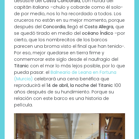
desastre del
Costa Concordia
, con huída del
capitán italiano –chulo y cobarde como él solo-
de por medio, nos lo ha recordado a todos. Los
cruceros no están en su mejor momento, porque
después del
Concordia
, llegó el
Costa Allegra,
que
se quedó tirado en medio del
océano Índico
–por
cierto, que los nombrecitos de los barcos
parecen una broma visto el final que han tenido-.
Por eso, mejor quedarse en tierra firme y
conmemorar este siglo desde el naufragio del
Titanic
con el mar lo más lejos posible, por lo que
pueda pasar: el
Balneario de Leana en Fortuna
(Murcia)
celebrará una cena benéfica que
reproducirá el
14 de abril, la noche del Titanic
100
años después de su hundimiento. Porque su
relación con este barco es una historia de
película.