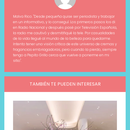
Malva Rico. "Desde pequeña quise ser periodista y trabajar
en un informativo, y lo conseguí. Los primeros pasos los di
en Radio Nacional y después pasé por Televisión Española,
la radio me cautivó y desmitifiqué la tele. Por casualidades
de la vida llegué al mundo de la belleza para quedarme.
Intento tener una visión crítica de este universo de cremas y
fragancias embriagadoras, pero cuando la pierdo, siempre
tengo a Pepito Grillo cerca que vuelve a ponerme en mi
sitio".
TAMBIÉN TE PUEDEN INTERESAR