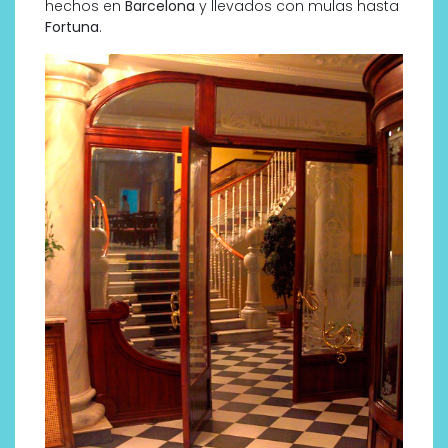
hechos en
Barcelona
y llevados con mulas hasta
Fortuna
.