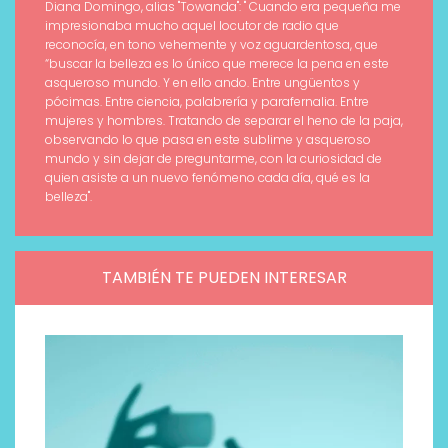
Diana Domingo, alias "Towanda": " Cuando era pequeña me
impresionaba mucho aquel locutor de radio que
reconocía, en tono vehemente y voz aguardentosa, que
“buscar la belleza es lo único que merece la pena en este
asqueroso mundo. Y en ello ando. Entre ungüentos y
pócimas. Entre ciencia, palabrería y parafernalia. Entre
mujeres y hombres. Tratando de separar el heno de la paja,
observando lo que pasa en este sublime y asqueroso
mundo y sin dejar de preguntarme, con la curiosidad de
quien asiste a un nuevo fenómeno cada día, qué es la
belleza".
TAMBIÉN TE PUEDEN INTERESAR