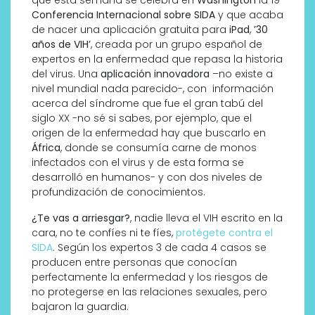
que esta semana se celebra en
Washington
la 19
Conferencia Internacional sobre SIDA
y que acaba
de nacer una aplicación gratuita para
iPad
,
’30
años de VIH’
, creada por un grupo español de
expertos en la enfermedad que repasa la historia
del virus. Una
aplicación innovadora
–no existe a
nivel mundial nada parecido-, con información
acerca del síndrome que fue el gran tabú del
siglo XX -no sé si sabes, por ejemplo, que el
origen de la enfermedad hay que buscarlo en
África
, donde se consumía carne de monos
infectados con el virus y de esta forma se
desarrolló en humanos- y con dos niveles de
profundización de conocimientos.
¿Te vas a arriesgar?
, nadie lleva el VIH escrito en la
cara, no te confíes ni te fíes,
protégete contra el
SIDA
. Según los expertos 3 de cada 4 casos se
producen entre personas que conocían
perfectamente la enfermedad y los riesgos de
no protegerse en las relaciones sexuales, pero
bajaron la guardia.