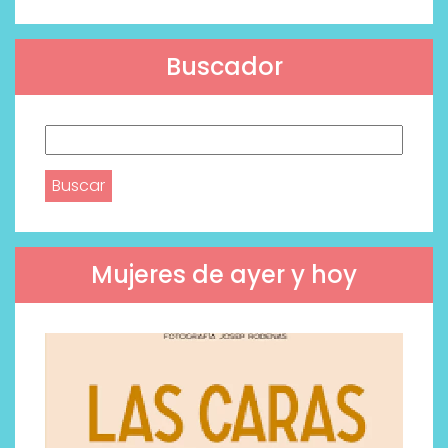
Buscador
Buscar:
Mujeres de ayer y hoy