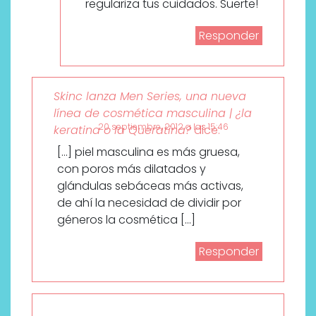
regulariza tus cuidados. Suerte!
Responder
Skinc lanza Men Series, una nueva
línea de cosmética masculina | ¿la
20 septiembre, 2012 a las 15:46
keratina o la Queratina?
dice:
[…] piel masculina es más gruesa,
con poros más dilatados y
glándulas sebáceas más activas,
de ahí la necesidad de dividir por
géneros la cosmética […]
Responder