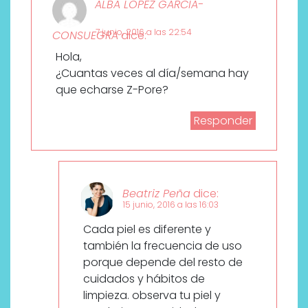
ALBA LOPEZ GARCIA-
7 junio, 2016 a las 22:54
CONSUEGRA
dice:
Hola,
¿Cuantas veces al día/semana hay
que echarse Z-Pore?
Responder
Beatriz Peña
dice:
15 junio, 2016 a las 16:03
Cada piel es diferente y
también la frecuencia de uso
porque depende del resto de
cuidados y hábitos de
limpieza. observa tu piel y