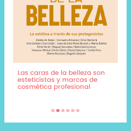
Ni princesas ni dragones:
tres libros escritos por
mujeres para regalar este
Sant Jordi