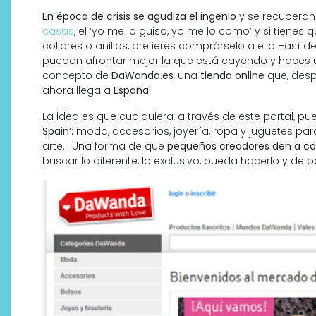
En época de crisis se agudiza el ingenio
y se recuperan 
casas
, el ‘yo me lo guiso, yo me lo como’ y si tienes
collares o anillos, prefieres comprárselo a ella –así
puedan afrontar mejor la que está cayendo y haces un
concepto de
DaWanda.es
, una
tienda online
que, desp
ahora llega a
España
.
La idea es que cualquiera, a través de este portal, p
Spain’
: moda, accesorios, joyería, ropa y juguetes para
arte… Una forma de que
pequeños creadores den a co
buscar lo diferente, lo exclusivo, pueda hacerlo y de
ica
Por qué los bálsamos de CB
tópico se han convertido en
uno de los productos de
bienestar más buscados