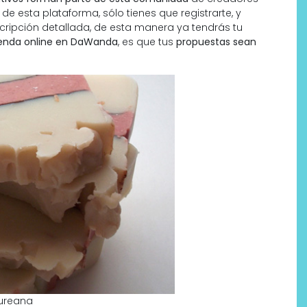
de esta plataforma, sólo tienes que registrarte, y
scripción detallada, de esta manera ya tendrás tu
tienda online en DaWanda
, es que tus
propuestas sean
Las caras de la belleza son
esteticistas y marcas de
cosmética profesional
aureana