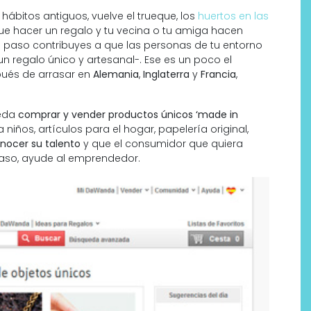
hábitos antiguos, vuelve el trueque, los
huertos en las
 que hacer un regalo y tu vecina o tu amiga hacen
 de paso contribuyes a que las personas de tu entorno
 regalo único y artesanal-. Ese es un poco el
ués de arrasar en
Alemania
,
Inglaterra
y
Francia
,
ueda
comprar y vender productos únicos ‘made in
 niños, artículos para el hogar, papelería original,
nocer su talento
y que el consumidor que quiera
 paso, ayude al emprendedor.
D
Trajes de baño de moda, 5
modelos que están
arrasando este verano