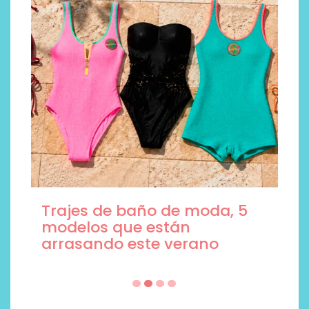
NAD+ y Berberina de
WeBotanix, la pareja de
suplementos del verano