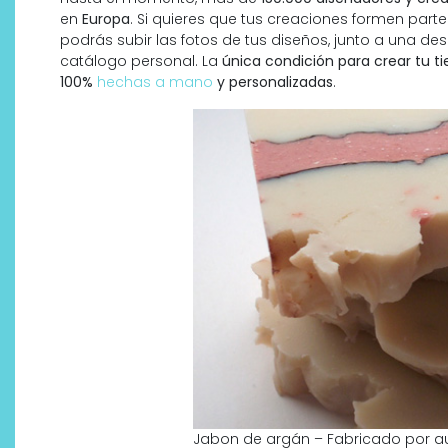
en
Europa
. Si quieres que tus creaciones formen parte 
podrás subir las fotos de tus diseños, junto a una de
catálogo personal. La
única condición para crear tu 
100%
hechas a mano
y personalizadas
.
s
Labeau Organic continúa
e
apostando por la cosmética
del bienestar
Jabon de argán – Fabricado por 