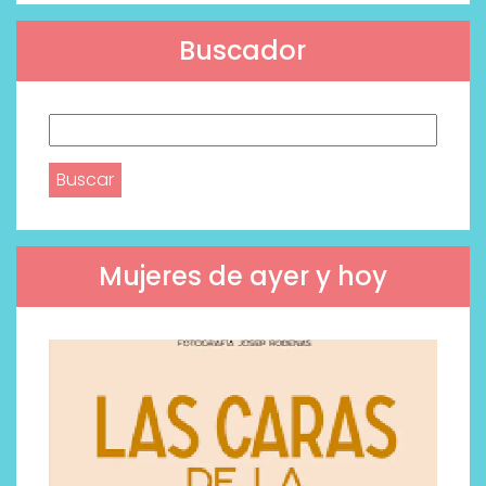
Buscador
Buscar:
Mujeres de ayer y hoy