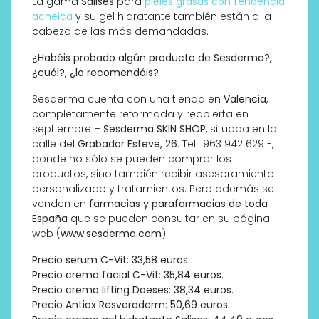
La gama
Salises
para
pieles grasas con tendencia
acneica
y su gel hidratante también están a la
cabeza de las más demandadas.
¿Habéis probado algún producto de Sesderma?,
¿cuál?, ¿lo recomendáis?
Sesderma cuenta con una tienda en
Valencia
,
completamente reformada y reabierta en
septiembre –
Sesderma SKIN SHOP
, situada en la
calle del
Grabador Esteve, 26
. Tel.: 963 942 629 -,
donde no sólo se pueden comprar los
productos, sino también recibir asesoramiento
personalizado y tratamientos. Pero además se
venden en
farmacias y parafarmacias de toda
España
que se pueden consultar en su página
web (
www.sesderma.com
).
Precio serum C-Vit: 33,58 euros.
Precio crema facial C-Vit: 35,84 euros.
Precio crema lifting Daeses: 38,34 euros.
Precio Antiox Resveraderm: 50,69 euros.