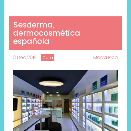
Sesderma,
dermocosmética
española
3 Dec 2012
Malva Rico
Cara