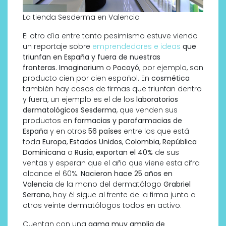
La tienda Sesderma en Valencia
El otro día entre tanto pesimismo estuve viendo
un reportaje sobre
emprendedores e ideas
que
triunfan en España y fuera de nuestras
fronteras.
Imaginarium
o
Pocoyó
, por ejemplo, son
producto cien por cien español. En
cosmética
también hay casos de firmas que triunfan dentro
y fuera, un ejemplo es el de los
laboratorios
dermatológicos Sesderma
, que venden sus
productos en
farmacias y parafarmacias de
España
y en otros
56 países
entre los que está
toda
Europa
,
Estados Unidos
,
Colombia
,
República
Dominicana
o
Rusia
,
exportan el 40%
de sus
ventas y esperan que el año que viene esta cifra
alcance el 60%.
Nacieron hace 25 años en
Valencia
de la mano del dermatólogo
Grabriel
Serrano
, hoy él sigue al frente de la firma junto a
otros veinte dermatólogos todos en activo.
Cuentan con una
gama muy amplia de