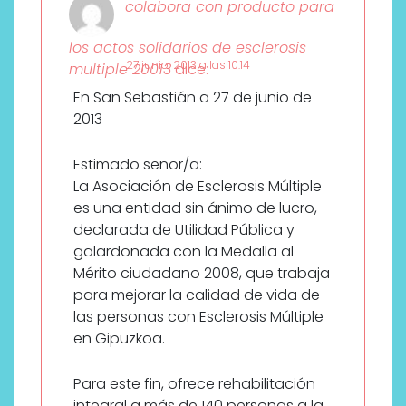
colabora con producto para
los actos solidarios de esclerosis
27 junio, 2013 a las 10:14
multiple 20013
dice:
En San Sebastián a 27 de junio de
2013
Estimado señor/a:
La Asociación de Esclerosis Múltiple
es una entidad sin ánimo de lucro,
declarada de Utilidad Pública y
galardonada con la Medalla al
Mérito ciudadano 2008, que trabaja
para mejorar la calidad de vida de
las personas con Esclerosis Múltiple
en Gipuzkoa.
Para este fin, ofrece rehabilitación
integral a más de 140 personas a la