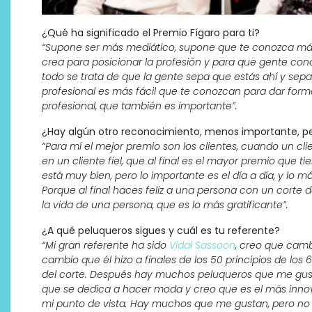
¿Qué ha significado el Premio Fígaro para ti?
“Supone ser más mediático, supone que te conozca más 
crea para posicionar la profesión y para que gente co
todo se trata de que la gente sepa que estás ahí y sepa 
profesional es más fácil que te conozcan para dar for
profesional, que también es importante”.
¿Hay algún otro reconocimiento, menos importante, pe
“Para mí el mejor premio son los clientes, cuando un clie
en un cliente fiel, que al final es el mayor premio que
está muy bien, pero lo importante es el día a día, y lo m
Porque al final haces feliz a una persona con un corte 
la vida de una persona, que es lo más gratificante”.
¿A qué peluqueros sigues y cuál es tu referente?
“Mi gran referente ha sido
Vidal Sassoon
, creo que cambi
cambio que él hizo a finales de los 50 principios de los
del corte. Después hay muchos peluqueros que me gust
que se dedica a hacer moda y creo que es el más innov
mi punto de vista. Hay muchos que me gustan, pero no c