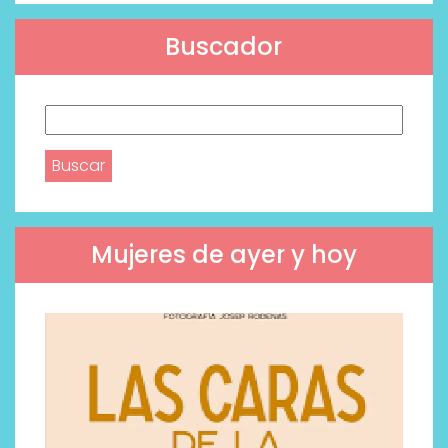
Buscador
Buscar:
Mujeres de ayer y hoy