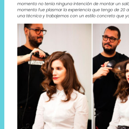
momento no tenía ninguna intención de montar un salón 
momento fue plasmar la experiencia que tengo de 20 añ
una técnica y trabajemos con un estilo concreto que yo 
¿Qué revelan las zapatillas
de Alexia Putellas para Nike
sobre la nueva era del
objeto-artista?