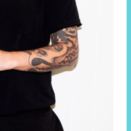
Por qué los bálsamos de CBD
tópico se han convertido en
uno de los productos de
bienestar más buscados