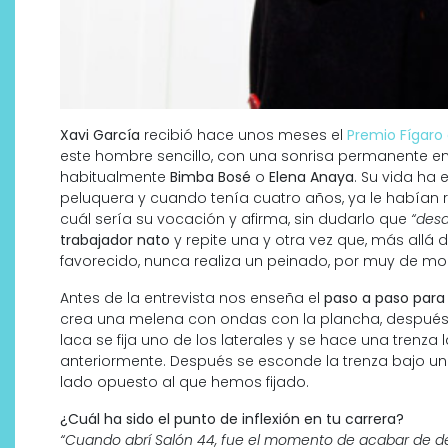
Xavi García
recibió hace unos meses el
Premio Fígaro 
este hombre sencillo, con una sonrisa permanente e
habitualmente
Bimba Bosé
o
Elena Anaya
. Su vida ha
peluquera y cuando tenía cuatro años, ya le habían 
cuál sería su vocación y afirma, sin dudarlo que
“desd
trabajador nato
y repite una y otra vez que, más allá d
favorecido, nunca realiza un peinado, por muy de mod
Antes de la entrevista nos enseña el
paso a paso para 
crea una melena con ondas con la plancha, después s
laca se fija uno de los laterales y se hace una tren
anteriormente. Después se esconde la trenza bajo u
lado opuesto al que hemos fijado.
¿Cuál ha sido el punto de inflexión en tu carrera?
“Cuando abrí Salón 44, fue el momento de acabar de def