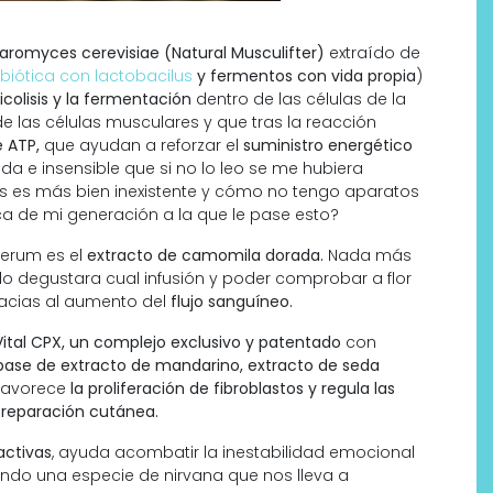
romyces cerevisiae (Natural Musculifter)
extraído de
iótica con lactobacilus
y fermentos con vida propia
)
licolisis y la fermentación
dentro de las células de la
e las células musculares y que tras la reacción
 ATP,
que ayudan a reforzar el
suministro energético
da e insensible que si no lo leo se me hubiera
is es más bien inexistente y cómo no tengo aparatos
ca de mi generación a la que le pase esto?
serum es el
extracto de camomila dorada.
Nada más
lo degustara cual infusión y poder comprobar a flor
acias al aumento del
flujo sanguíneo.
ital CPX, un complejo exclusivo y patentado
con
base de extracto de mandarino, extracto de seda
 favorece
la proliferación de fibroblastos y regula las
 reparación cutánea.
activas
, ayuda acombatir la inestabilidad emocional
ndo una especie de nirvana que nos lleva a