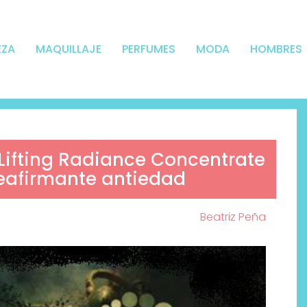
EZA
MAQUILLAJE
PERFUMES
MODA
HOMBRES
Lifting Radiance Concentrate
reafirmante antiedad
Beatriz Peña