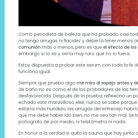
Como periodista de belleza que ha probado casi tod
no tengo arrugas ni flacidez y debería tener menos 
comunión
más o menos, pero es que
el efecto de los
embargo sí lo es y sería muy raro que no lo fuera.
Estoy dispuesta a probar este serum con toda la fe de
funciona igual.
¿Qué revelan las zapatillas
de Alexia Putellas para Nike
Siempre que pruebo algo
me miro al espejo antes y d
de baño no es como el de los probadores de las ti
sobre la nueva era del
desfavorecida. Después de la prueba, reflexiono un
objeto-artista?
echado este maravilloso elixir, nunca se sabe porqu
estaría más hundido, las arrugas del entrecejo habría
que me debe haber ido bien, no me veo tan mal. Se tr
políografo de por medio, ni twistómetro ni nada.
En honor a la verdad si quito la sauna que hay junto