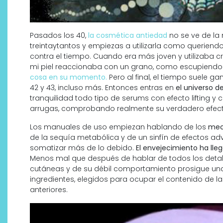
Pasados los 40,
la cosmética antiedad
no se ve de l
treintaytantos y empiezas a utilizarla como queriendo
contra el tiempo. Cuando era más joven y utilizaba 
mi piel reaccionaba con un grano, como escupiendo e
cosa en su momento.
Pero al final, el tiempo suele gan
42 y 43, incluso más. Entonces entras en
el universo de
tranquilidad todo tipo de serums con efecto lifting y
arrugas, comprobando realmente su verdadero efect
Los manuales de uso empiezan hablando de los
meca
de la sequía metabólica y de un sinfín de efectos a
somatizar más de lo debido.
El envejecimiento ha lle
Descubre cómo la cosmética
Menos mal que después de hablar de todos los detal
profesional va desde las
cutáneas y de su débil comportamiento prosigue una s
cabinas a tu rutina diaria
ingredientes, elegidos para ocupar el contenido de l
anteriores.