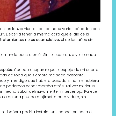
os los lanzamientos desde hace varias décadas casi
aún. Debería tener la misma cara que
el día de la
 tratamientos no es acumulativo,
el de los años sin
l mundo puesta en él. Sin fe, esperanza y lujo nada
Labeau Organic continúa
apostando por la cosmética
espués.
Y puedo asegurar que el espejo de mi cuarto
endas de ropa que siempre me saca bastante
del bienestar
 poco y me digo que hubiera pasado si no me hubiera
e no podemos echar marcha atrás. Tal vez mi rictus
n hecho saltar definitivamente mi tercer ojo. Parece
ata de una prueba a ojímetro puro y duro, sin
 a mi bañera podría instalar un scanner en casa o