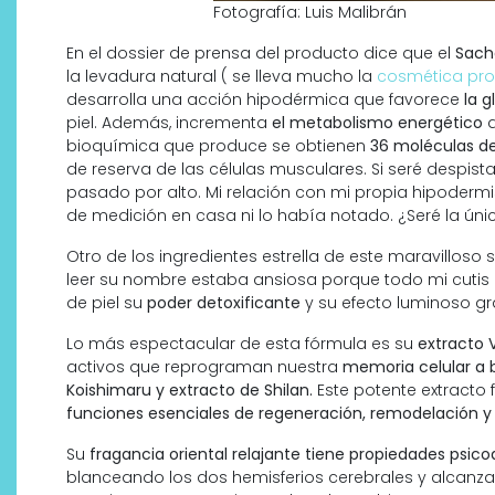
Fotografía: Luis Malibrán
En el dossier de prensa del producto dice que el
Sacha
la levadura natural ( se lleva mucho la
cosmética prob
desarrolla una acción hipodérmica que favorece
la g
piel. Además, incrementa
el metabolismo energético
d
bioquímica que produce se obtienen
36 moléculas de
de reserva de las células musculares. Si seré despista
pasado por alto. Mi relación con mi propia hipoderm
de medición en casa ni lo había notado. ¿Seré la úni
Otro de los ingredientes estrella de este maravilloso 
leer su nombre estaba ansiosa porque todo mi cutis 
de piel su
poder detoxificante
y su efecto luminoso gr
Lo más espectacular de esta fórmula es su
extracto V
activos que reprograman nuestra
memoria celular a 
Koishimaru y extracto de Shilan.
Este potente extracto
funciones esenciales de regeneración, remodelación y
Su
fragancia oriental relajante tiene propiedades psico
blanceando los dos hemisferios cerebrales y alcanza