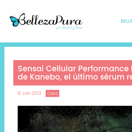
BELL
Sensai Cellular Performance 
de Kanebo, el último sérum 
8 Jan 2013
Cara