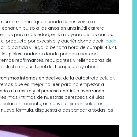
a misma manera que cuando tienes veinte o
 echar un pulso a los años en una inútil carrera
cremas para más edad, en la mayoría de los casos,
l producto por excesivo, y queriéndome decir:
cada
ar la partida y llega la bendita hora de cumplir 40, 41,
 las pieles
maduras donde puedes usar con
 cremas reafirmantes, repulpantes y rellenadoras de
o. Justo en ese
tunel del tiempo
estoy ahora.
nismos internos en declive,
de la catastrofe celular,
dversos que es mejor no leer para no empezar a
gado a tu rostro y el proceso continúa avanzando.
Por qué los bálsamos de CBD
les más íntimos de nuestras perezosas células
tópico se han convertido en
olución radiante, un nuevo elixir con selectos
uno de los productos de
a nueva fórmula, dispuesta a desbancar a todas las
bienestar más buscados