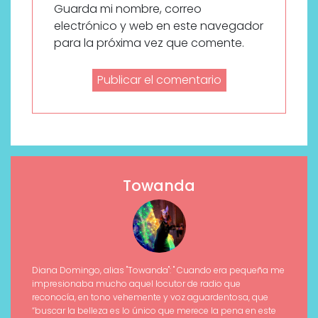
Guarda mi nombre, correo
electrónico y web en este navegador
para la próxima vez que comente.
Towanda
Diana Domingo, alias "Towanda": " Cuando era pequeña me
impresionaba mucho aquel locutor de radio que
reconocía, en tono vehemente y voz aguardentosa, que
“buscar la belleza es lo único que merece la pena en este