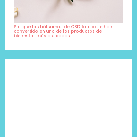
Por qué los bálsamos de CBD tópico se han
convertido en uno de los productos de
bienestar más buscados