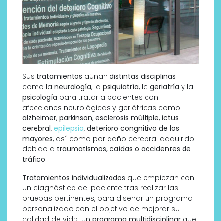
Sus
tratamientos
aúnan
distintas disciplinas
como la
neurología
, la
psiquiatría
, la
geriatría
y la
psicología
para tratar a pacientes con
afecciones neurológicas y geriátricas como
alzheimer
,
parkinson
,
esclerosis múltiple
,
ictus
cerebral
,
epilepsia
,
deterioro congnitivo de los
mayores
, así como por daño cerebral adquirido
debido a
traumatismos, caídas o accidentes de
tráfico
.
Tratamientos individualizados
que empiezan con
un diagnóstico del paciente tras realizar las
pruebas pertinentes, para diseñar un programa
personalizado con el objetivo de mejorar su
calidad de vida. Un
programa multidisciplinar
que