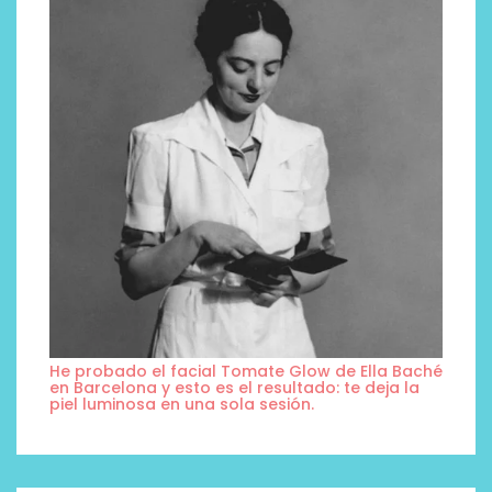
He probado el facial Tomate Glow de Ella Baché
en Barcelona y esto es el resultado: te deja la
piel luminosa en una sola sesión.