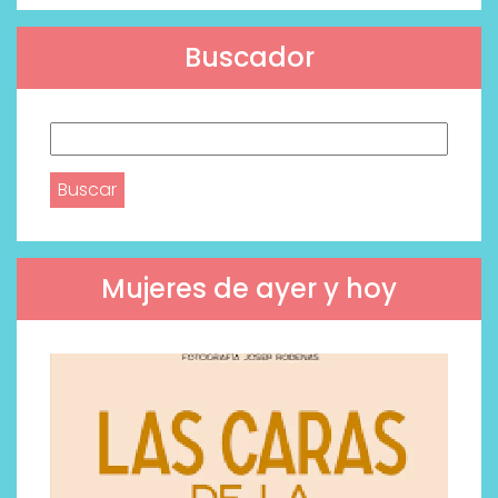
Buscador
Buscar:
Mujeres de ayer y hoy