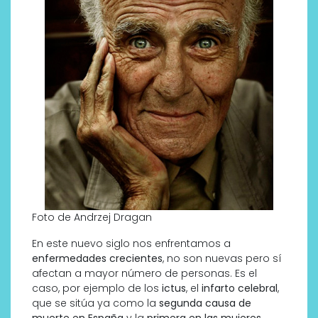
Foto de Andrzej Dragan
En este nuevo siglo nos enfrentamos a
enfermedades crecientes
, no son nuevas pero sí
afectan a mayor número de personas. Es el
caso, por ejemplo de los
ictus
, el
infarto celebral
,
que se sitúa ya como la
segunda causa de