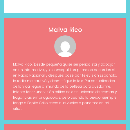
Malva Rico
Malva Rico. "Desde pequeña quise ser periodista y trabajar
en un informativo, y lo conseguí. Los primeros pasos los di
en Radio Nacional y después pasé por Televisión Española,
la radio me cautivó y desmitifiqué la tele. Por casualidades
de la vida llegué al mundo de la belleza para quedarme.
Intento tener una visión crítica de este universo de cremas y
fragancias embriagadoras, pero cuando la pierdo, siempre
tengo a Pepito Grillo cerca que vuelve a ponerme en mi
sitio".