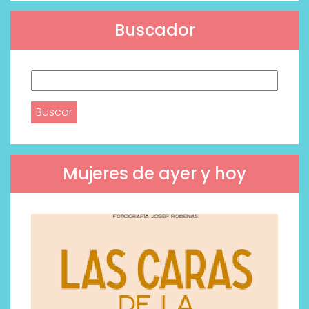
Buscador
Buscar:
Mujeres de ayer y hoy