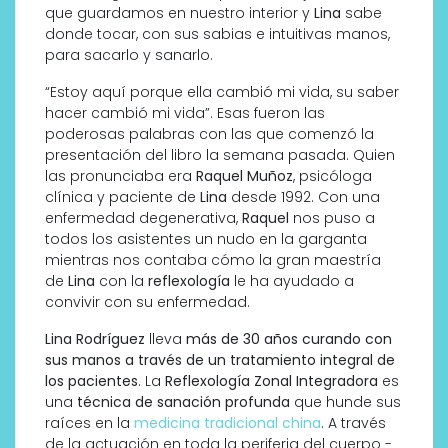
que guardamos en nuestro interior y
Lina
sabe
donde tocar, con sus sabias e intuitivas manos,
para sacarlo y sanarlo.
“Estoy aquí porque ella cambió mi vida, su saber
hacer cambió mi vida”. Esas fueron las
poderosas palabras con las que comenzó la
presentación del libro la semana pasada. Quien
las pronunciaba era
Raquel Muñoz
, psicóloga
clínica y paciente de
Lina
desde 1992. Con una
enfermedad degenerativa,
Raquel
nos puso a
todos los asistentes un nudo en la garganta
mientras nos contaba cómo la gran maestría
de
Lina
con la
reflexología
le ha ayudado a
convivir con su enfermedad.
Lina Rodríguez
lleva
más de 30 años curando con
sus manos a través de un tratamiento integral de
los pacientes
. La
Reflexología Zonal Integradora
es
una
técnica de sanación profunda
que hunde sus
raíces en la
medicina tradicional china
. A través
de la actuación en toda la periferia del cuerpo -