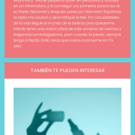
Malva Rico. "Desde pequeña quise ser periodista y trabajar
en un informativo, y lo conseguí. Los primeros pasos los di
en Radio Nacional y después pasé por Televisión Española,
la radio me cautivó y desmitifiqué la tele. Por casualidades
de la vida llegué al mundo de la belleza para quedarme.
Intento tener una visión crítica de este universo de cremas y
fragancias embriagadoras, pero cuando la pierdo, siempre
tengo a Pepito Grillo cerca que vuelve a ponerme en mi
sitio".
TAMBIÉN TE PUEDEN INTERESAR