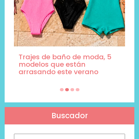
Trajes de baño de moda, 5
modelos que están
arrasando este verano
Buscador
Buscar: