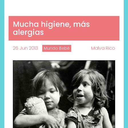
Mucha higiene, más
alergias
26 Jun 2013
Malva Rico
Mundo Bebé