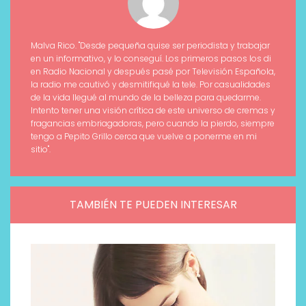
Malva Rico. "Desde pequeña quise ser periodista y trabajar
en un informativo, y lo conseguí. Los primeros pasos los di
en Radio Nacional y después pasé por Televisión Española,
la radio me cautivó y desmitifiqué la tele. Por casualidades
de la vida llegué al mundo de la belleza para quedarme.
Intento tener una visión crítica de este universo de cremas y
fragancias embriagadoras, pero cuando la pierdo, siempre
tengo a Pepito Grillo cerca que vuelve a ponerme en mi
sitio".
TAMBIÉN TE PUEDEN INTERESAR