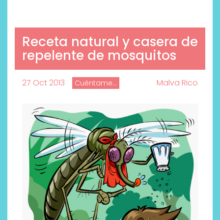
Receta natural y casera de
repelente de mosquitos
27 Oct 2013
Malva Rico
Cuéntame...