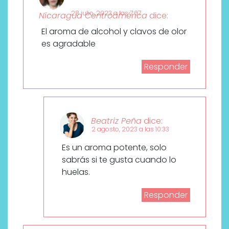
28 julio, 2023 a las 7:07
Nicaragua Centroamérica
dice:
El aroma de alcohol y clavos de olor
es agradable
Responder
Beatriz Peña
dice:
2 agosto, 2023 a las 10:33
Es un aroma potente, solo
sabrás si te gusta cuando lo
huelas.
Responder