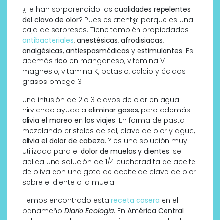
¿Te han sorporendido las
cualidades repelentes
del clavo de olor
? Pues es atent@ porque es una
caja de sorpresas. Tiene también propiedades
antibacteriales
,
anestésicas
,
afrodisiacas
,
analgésicas
,
antiespasmódicas
y
estimulantes
. Es
además
rico
en manganeso, vitamina V,
magnesio, vitamina K, potasio, calcio y ácidos
grasos omega 3.
Una infusión de 2 o 3 clavos de olor en agua
hirviendo ayuda a
eliminar gases
, pero además
alivia el mareo en los viajes
. En forma de pasta
mezclando cristales de sal, clavo de olor y agua,
alivia el dolor de cabeza
. Y es una solución muy
utilizada para el
dolor de muelas y dientes
: se
aplica una solución de 1/4 cucharadita de aceite
de oliva con una gota de aceite de clavo de olor
sobre el diente o la muela.
Hemos encontrado esta
receta casera
en el
panameño
Diario Ecología
. En
América Central