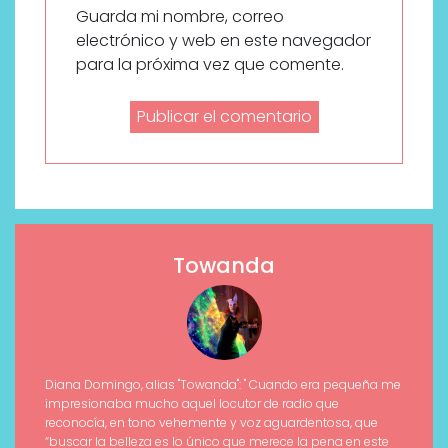
Guarda mi nombre, correo
electrónico y web en este navegador
para la próxima vez que comente.
Towanda
Diana Domingo, alias "Towanda": " Cuando era pequeña me
impresionaba mucho aquel locutor de radio que
reconocía, en tono vehemente y voz aguardentosa, que
“buscar la belleza es lo único que merece la pena en este