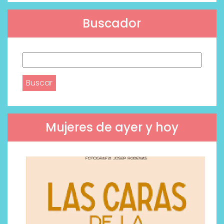
Buscador
Buscar:
Mujeres de ayer y hoy