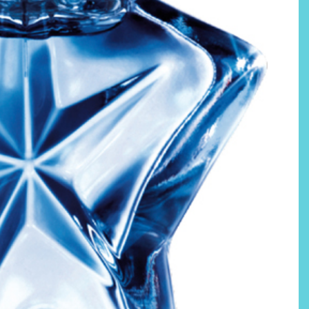
Labeau Organic continúa
apostando por la cosmética
del bienestar