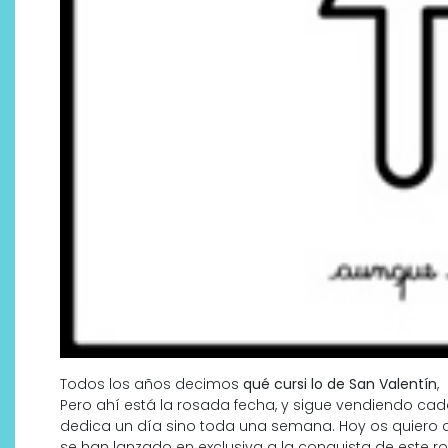
Descubre cómo la cosmética
profesional va desde las
cabinas a tu rutina diaria
Todos los años decimos
qué cursi lo de San Valentín
,
Pero ahí está la rosada fecha, y sigue vendiendo cada
dedica un día sino toda una semana. Hoy os quiero
se han lanzado en exclusiva a la conquista de este 