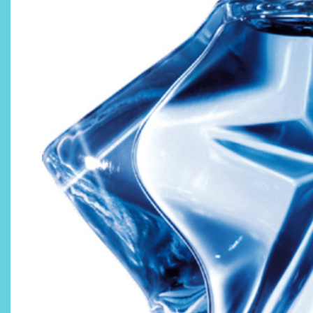
¿Qué revelan las zapatillas
de Alexia Putellas para Nike
sobre la nueva era del
objeto-artista?