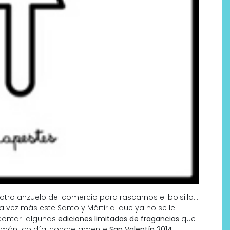
Por qué los bálsamos de CBD
tópico se han convertido en
uno de los productos de
bienestar más buscados
 otro anzuelo del comercio para rascarnos el bolsillo…
 vez más este Santo y Mártir al que ya no se le
 contar algunas
ediciones limitadas de fragancias
que
romántico día, concretamente
San Valentín 2014.