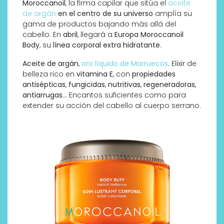
Moroccanoil
, la firma capilar que sitúa el
aceite
de argán
en el centro de su universo
amplía su
gama de productos bajando más allá del
cabello. En
abril
, llegará a
Europa
Moroccanoil
Body
, su
línea corporal extra hidratante
.
Aceite de argán
,
oro líquido de Marruecos
. Elixir de
belleza rico en
vitamina E
, con
propiedades
antisépticas
,
fungicidas
,
nutritivas
,
regeneradoras
,
antiarrugas
… Encantos suficientes como para
extender su acción del cabello al cuerpo serrano.