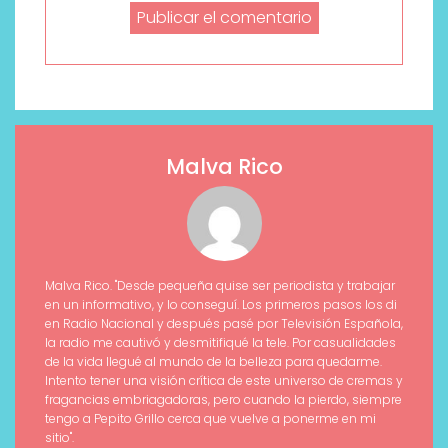
Malva Rico
Malva Rico. "Desde pequeña quise ser periodista y trabajar
en un informativo, y lo conseguí. Los primeros pasos los di
en Radio Nacional y después pasé por Televisión Española,
la radio me cautivó y desmitifiqué la tele. Por casualidades
de la vida llegué al mundo de la belleza para quedarme.
Intento tener una visión crítica de este universo de cremas y
fragancias embriagadoras, pero cuando la pierdo, siempre
tengo a Pepito Grillo cerca que vuelve a ponerme en mi
sitio".