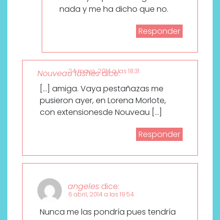
nada y me ha dicho que no.
Responder
24 mayo, 2014 a las 18:31
Nouveau lashes
dice:
[…] amiga. Vaya pestañazas me
pusieron ayer, en Lorena Morlote,
con extensionesde Nouveau […]
Responder
angeles
dice:
6 abril, 2014 a las 19:54
Nunca me las pondría pues tendría