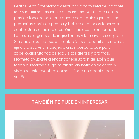
Beatriz Peña: "Intentando descubrir la camiseta del hombre
feliz y la última tendencia de pasarela... Al mismo tiempo,
persigo todo aquello que pueda contribuir a generar esas
pequeñas dosis de poesía y belleza que todos tenemos
dentro. Una de las mejores fórmulas que he encontrado
tiene una larga lista de ingredientes y la mayoría son gratis:
8 horas de descanso, alimentación sana, equilibrio mental,
ejercicio suave y masajes diarios por cara, cuerpo y
cabello, disfrutando de exquisitos afeites y aromas.
Prometo ayudarte a encontrar ese Jardín del Edén que
todos buscamos. Sigo mirando las noticias de cerca, y
viviendo esta aventura como si fuera un apasionado
sueño".
TAMBIÉN TE PUEDEN INTERESAR