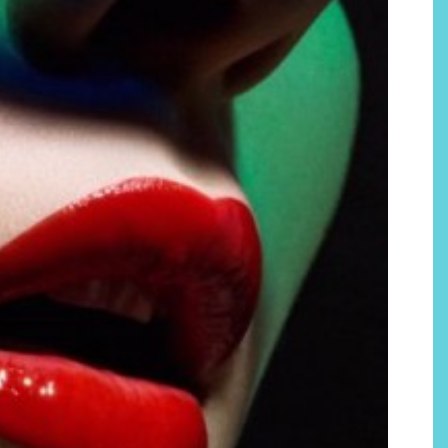
Por qué los bálsamos de CBD
tópico se han convertido en
uno de los productos de
bienestar más buscados