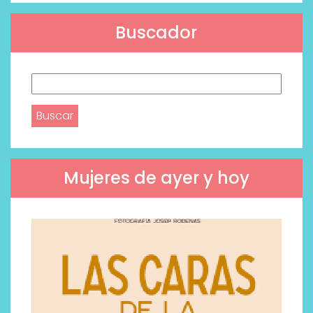
Buscador
Buscar:
Mujeres de ayer y hoy