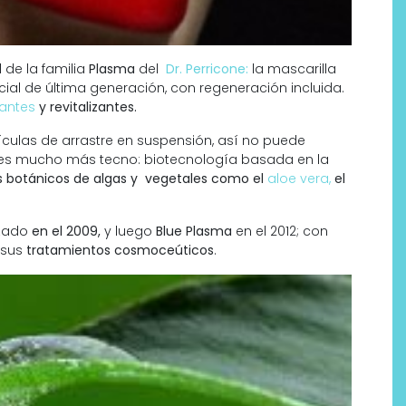
 de la familia
Plasma
del
Dr. Perricone:
la mascarilla
cial de última generación, con regeneración incluida.
iantes
y revitalizantes.
culas de arrastre en suspensión, así no puede
la es mucho más tecno: biotecnología basada en la
os botánicos de algas y vegetales como el
aloe vera,
el
zado
en el 2009,
y luego
Blue Plasma
en el 2012; con
 sus
tratamientos cosmoceúticos
.