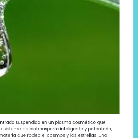
Labeau Organic continúa
apostando por la cosmética
del bienestar
entrada suspendida en un plasma cosmético
que
oso sistema de
biotransporte inteligente y patentado,
ateria que rodea el cosmos y las estrellas. Una