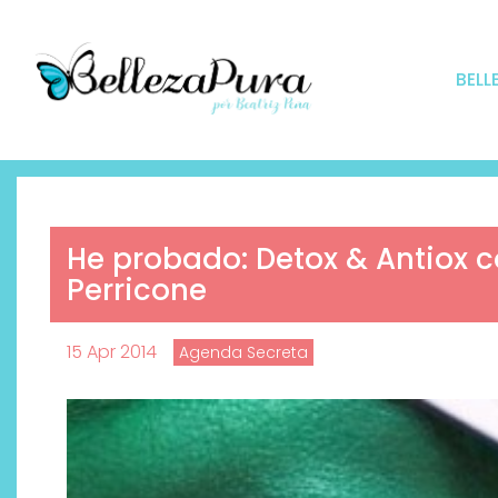
BELL
He probado: Detox & Antiox c
Perricone
15 Apr 2014
Agenda Secreta