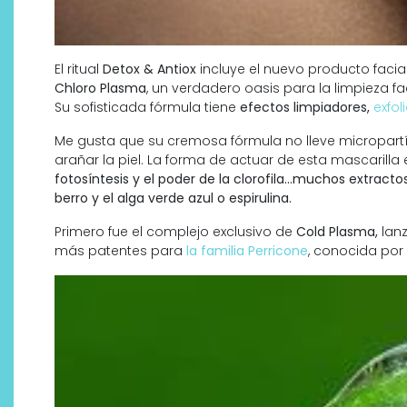
El ritual
Detox & Antiox
incluye el nuevo producto facial
Chloro Plasma
, un verdadero oasis para la limpieza fa
Su sofisticada fórmula tiene
efectos limpiadores,
exfol
Me gusta que su cremosa fórmula no lleve micropartí
arañar la piel. La forma de actuar de esta mascaril
fotosíntesis y el poder de la clorofila…muchos extract
berro y el alga verde azul o espirulina.
Primero fue el complejo exclusivo de
Cold Plasma,
lan
más patentes para
la familia Perricone
, conocida por