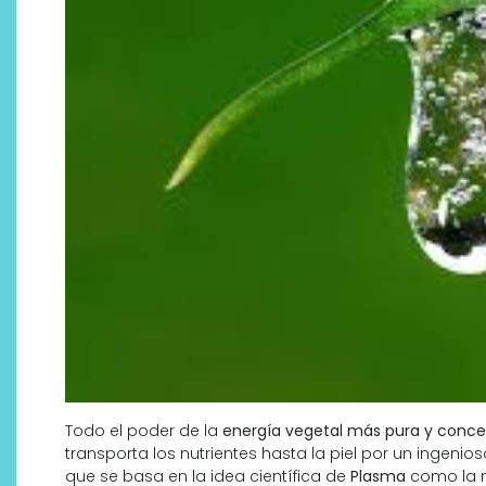
¿Qué revelan las zapatillas
de Alexia Putellas para Nike
sobre la nueva era del
objeto-artista?
Todo el poder de la
energía vegetal más pura y conc
transporta los nutrientes hasta la piel por un ingeni
que se basa en la idea científica de
Plasma
como la m