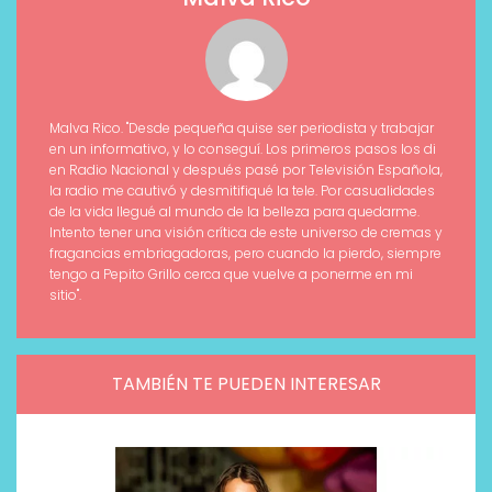
Malva Rico. "Desde pequeña quise ser periodista y trabajar
en un informativo, y lo conseguí. Los primeros pasos los di
en Radio Nacional y después pasé por Televisión Española,
la radio me cautivó y desmitifiqué la tele. Por casualidades
de la vida llegué al mundo de la belleza para quedarme.
Intento tener una visión crítica de este universo de cremas y
fragancias embriagadoras, pero cuando la pierdo, siempre
tengo a Pepito Grillo cerca que vuelve a ponerme en mi
sitio".
TAMBIÉN TE PUEDEN INTERESAR