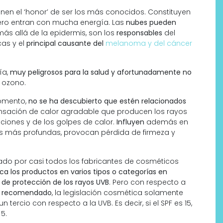
en el ‘honor’ de ser los más conocidos. Constituyen
 pero entran con mucha energía. Las
nubes pueden
más allá de la epidermis, son los
responsables
del
cas y el
principal causante del
melanoma y del cáncer
ía,
muy peligrosos para la salud y afortunadamente no
 ozono.
omento,
no se ha descubierto que estén relacionados
ensación de calor agradable que producen los rayos
ciones y de los golpes de calor.
Influyen
además en
 más profundas, provocan pérdida de firmeza y
do por casi todos los fabricantes de cosméticos
fica los productos en varios tipos o categorías en
 de protección de los rayos UVB
. Pero con respecto a
 o recomendado
, la legislación cosmética solamente
 tercio con respecto a la UVB. Es decir, si el SPF es 15,
5.