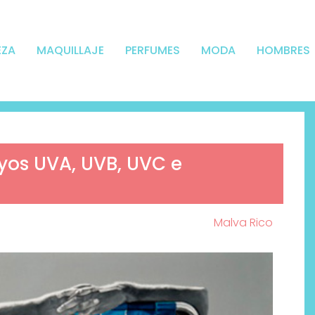
EZA
MAQUILLAJE
PERFUMES
MODA
HOMBRES
ayos UVA, UVB, UVC e
Malva Rico