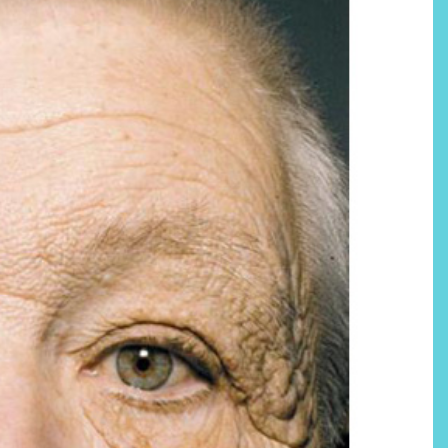
Labeau Organic continúa
apostando por la cosmética
del bienestar