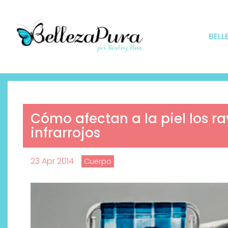
BELL
Cómo afectan a la piel los r
infrarrojos
23 Apr 2014
Cuerpo