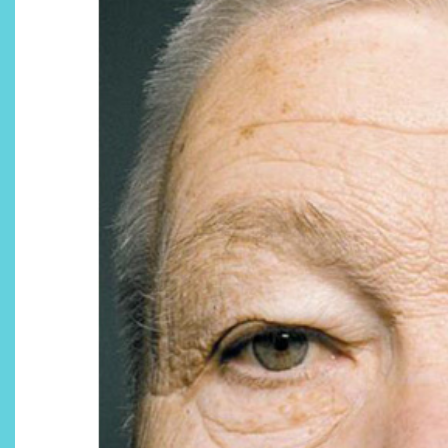
¿Qué revelan las zapatillas
de Alexia Putellas para Nike
sobre la nueva era del
objeto-artista?