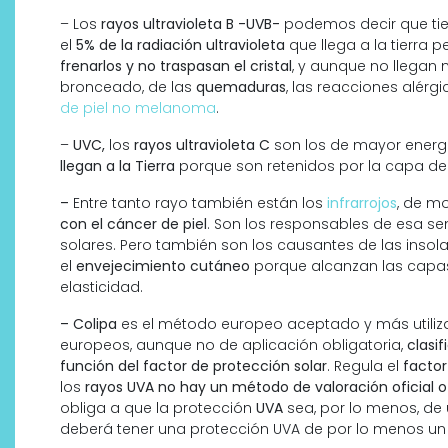
– Los
rayos ultravioleta B -UVB-
podemos decir que tien
el
5% de la radiación ultravioleta
que llega a la tierra
frenarlos y no traspasan el cristal
, y aunque no llegan 
bronceado, de las
quemaduras
, las reacciones alérgi
de piel no melanoma
.
–
UVC,
los
rayos ultravioleta C
son los de mayor energ
llegan a la Tierra
porque son retenidos por la capa de
–
Entre tanto rayo también están los
infrarrojos
, de m
con el cáncer de piel
. Son los responsables de esa s
solares. Pero también son los causantes de las insola
el
envejecimiento cutáneo
porque alcanzan las capas
elasticidad.
– Colipa
es el método europeo aceptado y más utiliza
europeos, aunque no de aplicación obligatoria,
clasi
función del factor de protección solar
. Regula el
factor
los
rayos UVA no hay un método de valoración oficial
obliga a que la protección
UVA
sea, por lo menos, de un
deberá tener una protección UVA de por lo menos un 