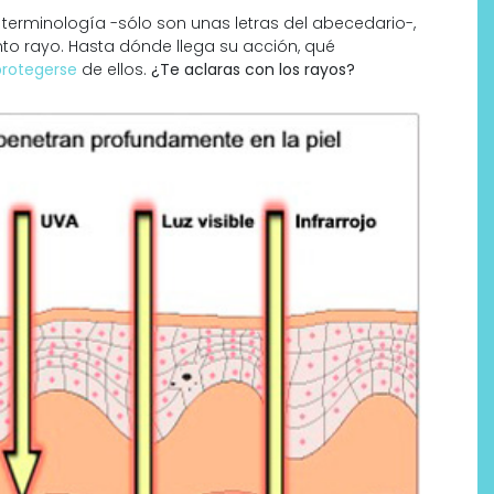
a terminología -sólo son unas letras del abecedario-,
to rayo. Hasta dónde llega su acción, qué
rotegerse
de ellos.
¿Te aclaras con los rayos?
Por qué los bálsamos de CBD
tópico se han convertido en
uno de los productos de
bienestar más buscados