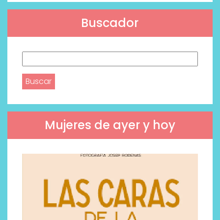
Buscador
Buscar:
Mujeres de ayer y hoy