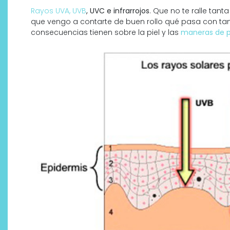
Rayos UVA, UVB
, UVC e infrarrojos
. Que no te ralle tant
que vengo a contarte de buen rollo qué pasa con tan
consecuencias tienen sobre la piel y las
maneras de p
Descubre cómo la cosmética
profesional va desde las
cabinas a tu rutina diaria