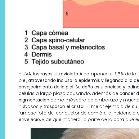
–
UVA
, los
rayos ultravioleta A
componen el 95% de la rad
piel,
atravesando incluso la epidermis y llegando a la d
envejecimiento de la piel
. Su
daño es silencioso y ladin
células a largo plazo causando, además de
cáncer d
pigmentación
como máscara de embarazo y machas. L
nubosos y
traspasan el cristal
. El mejor ejemplo de su 
famosa foto del conductor de camión: la incidencia del
envejeció, y de qué manera, la parte de la cara que 