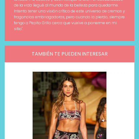
de la vida llegué al mundo de la belleza para quedarme.
Intento tener una visión crítica de este universo de cremas y
fragancias embriagadoras, pero cuando la pierdo, siempre
tengo a Pepito Grillo cerca que vuelve a ponerme en mi
sitio".
TAMBIÉN TE PUEDEN INTERESAR