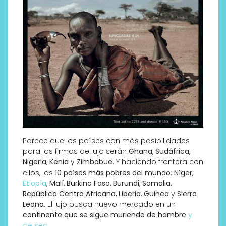
Parece que los países con más posibilidades
para las firmas de lujo serán
Ghana
,
Sudáfrica
,
Nigeria
,
Kenia
y
Zimbabue
. Y haciendo frontera con
ellos, los
10 países más pobres del mundo
:
Níger
,
Etiopía
,
Malí
,
Burkina Faso
,
Burundi
,
Somalia
,
República Centro Africana
,
Liberia
,
Guinea
y
Sierra
Leona
. El lujo busca nuevo mercado en un
continente que se sigue muriendo de hambre
y
de sed
.