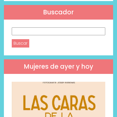
Buscador
Buscar:
Mujeres de ayer y hoy