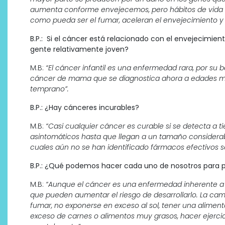
aumenta conforme envejecemos, pero hábitos de vida 
como pueda ser el fumar, aceleran el envejecimiento y
B.P.: Si el cáncer está relacionado con el envejecimie
gente relativamente joven?
M.B:
“El cáncer infantil es una enfermedad rara, por su
cáncer de mama que se diagnostica ahora a edades má
temprano”.
B.P.: ¿Hay cánceres incurables?
M.B:
“Casi cualquier cáncer es curable si se detecta a
asintomáticos hasta que llegan a un tamaño considerab
cuales aún no se han identificado fármacos efectivos se
B.P.: ¿Qué podemos hacer cada uno de nosotros para p
M.B:
“Aunque el cáncer es una enfermedad inherente a 
que pueden aumentar el riesgo de desarrollarlo. La c
fumar, no exponerse en exceso al sol, tener una aliment
exceso de carnes o alimentos muy grasos, hacer ejercic