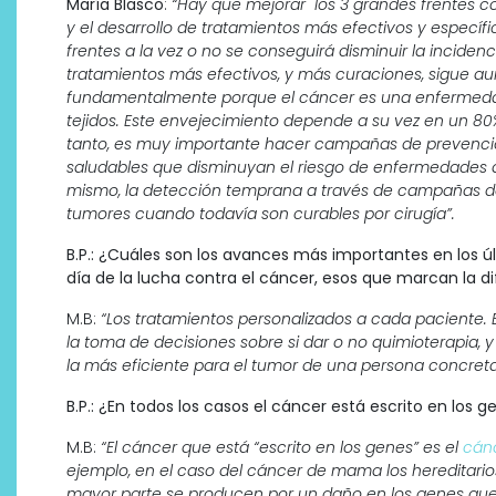
María Blasco
:
“Hay que mejorar los 3 grandes frentes co
y el desarrollo de tratamientos más efectivos y específ
frentes a la vez o no se conseguirá disminuir la incide
tratamientos más efectivos, y más curaciones, sigue au
fundamentalmente porque el cáncer es una enfermedad
tejidos. Este envejecimiento depende a su vez en un 80%
tanto, es muy importante hacer campañas de prevención
saludables que disminuyan el riesgo de enfermedades a
mismo, la detección temprana a través de campañas de 
tumores cuando todavía son curables por cirugía”.
B.P.: ¿Cuáles son los avances más importantes en los ú
día de la lucha contra el cáncer, esos que marcan la di
M.B:
“Los tratamientos personalizados a cada paciente. E
la toma de decisiones sobre si dar o no quimioterapia, y
la más eficiente para el tumor de una persona concreta
B.P.: ¿En todos los casos el cáncer está escrito en los g
M.B:
“El cáncer que está “escrito en los genes” es el
cánc
ejemplo, en el caso del cáncer de mama los hereditarios
mayor parte se producen por un daño en los genes que oc