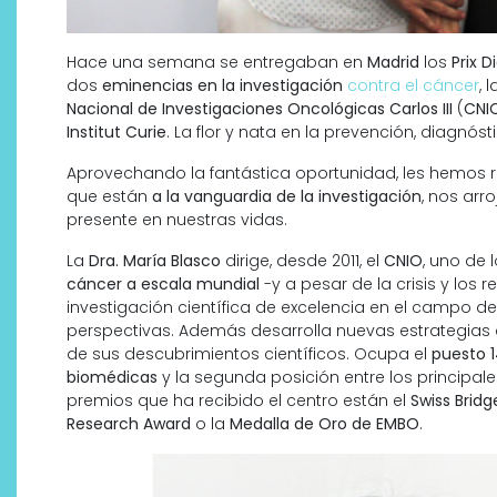
Hace una semana se entregaban en
Madrid
los
Prix 
dos
eminencias en la investigación
contra el cáncer
, 
Nacional de Investigaciones Oncológicas Carlos III
(
CNI
Institut Curie
. La flor y nata en la prevención, diagnós
Aprovechando la fantástica oportunidad, les hemos 
que están
a la vanguardia de la investigación
, nos ar
presente en nuestras vidas.
La
Dra. María Blasco
dirige, desde 2011, el
CNIO
, uno de 
cáncer a escala mundial
-y a pesar de la crisis y los
investigación científica de excelencia en el campo de
perspectivas. Además desarrolla nuevas estrategias d
Descubre cómo la cosmética
de sus descubrimientos científicos. Ocupa el
puesto 1
profesional va desde las
biomédicas
y la segunda posición entre los principal
cabinas a tu rutina diaria
premios que ha recibido el centro están el
Swiss Brid
Research Award
o la
Medalla de Oro de EMBO
.