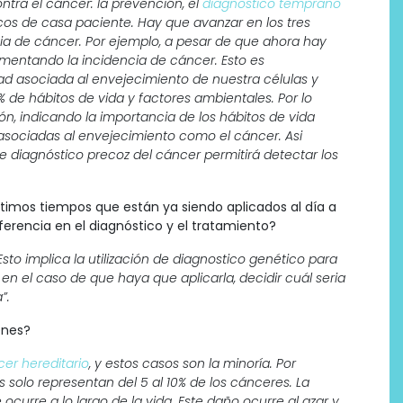
ntra el cáncer: la prevención, el
diagnostico temprano
icos de casa paciente. Hay que avanzar en los tres
ncia de cáncer. Por ejemplo, a pesar de que ahora hay
mentando la incidencia de cáncer. Esto es
 asociada al envejecimiento de nuestra células y
 de hábitos de vida y factores ambientales. Por lo
, indicando la importancia de los hábitos de vida
sociadas al envejecimiento como el cáncer. Asi
diagnóstico precoz del cáncer permitirá detectar los
ltimos tiempos que están ya siendo aplicados al día a
ferencia en el diagnóstico y el tratamiento?
sto implica la utilización de diagnostico genético para
 en el caso de que haya que aplicarla, decidir cuál seria
”.
enes?
er hereditario
, y estos casos son la minoría. Por
 solo representan del 5 al 10% de los cánceres. La
urre a lo largo de la vida. Este daño ocurre al azar y