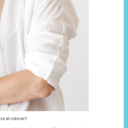
Labeau Organic continúa
apostando por la cosmética
del bienestar
tra el cáncer?