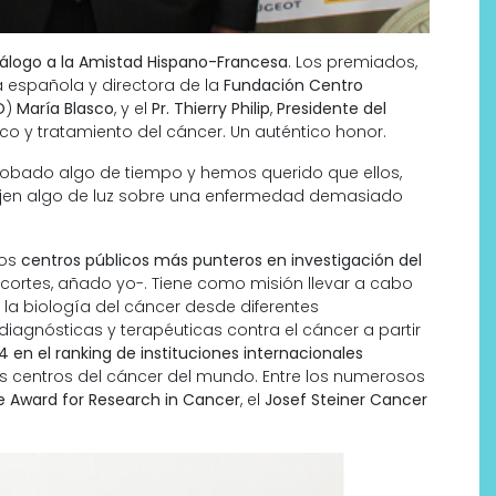
Diálogo a la Amistad Hispano-Francesa
. Los premiados,
la española y directora de la
Fundación Centro
O
)
María Blasco
, y el
Pr. Thierry Philip
,
Presidente del
tico y tratamiento del cáncer. Un auténtico honor.
robado algo de tiempo y hemos querido que ellos,
rojen algo de luz sobre una enfermedad demasiado
los
centros públicos más punteros en investigación del
 recortes, añado yo-. Tiene como misión llevar a cabo
 la biología del cáncer desde diferentes
iagnósticas y terapéuticas contra el cáncer a partir
Por qué los bálsamos de CBD
4 en el ranking de instituciones internacionales
tópico se han convertido en
es centros del cáncer del mundo. Entre los numerosos
uno de los productos de
ge Award for Research in Cancer
, el
Josef Steiner Cancer
bienestar más buscados