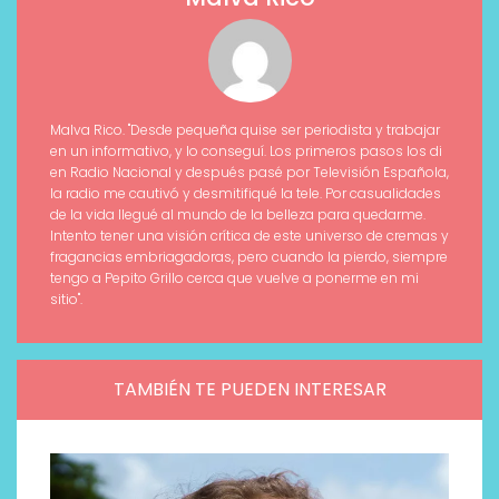
Malva Rico. "Desde pequeña quise ser periodista y trabajar
en un informativo, y lo conseguí. Los primeros pasos los di
en Radio Nacional y después pasé por Televisión Española,
la radio me cautivó y desmitifiqué la tele. Por casualidades
de la vida llegué al mundo de la belleza para quedarme.
Intento tener una visión crítica de este universo de cremas y
fragancias embriagadoras, pero cuando la pierdo, siempre
tengo a Pepito Grillo cerca que vuelve a ponerme en mi
sitio".
TAMBIÉN TE PUEDEN INTERESAR