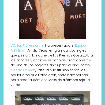
L’Oréal Professionnel
ha presentado el
Equipo
Artístico
–
Artistic Team
en glamouroso inglés-
que peinará la noche de los
Premios Goya 2015
a
los actores y actrices españolas protagonistas
de uno de los mejores años para el cine patrio.
Alberto Cerdán
,
Pascual
y
R’Difusión
serán los
peluqueros que trabajarán, entre bambalinas,
para crear auténticos
looks de alfombra roja
-o
verde-.