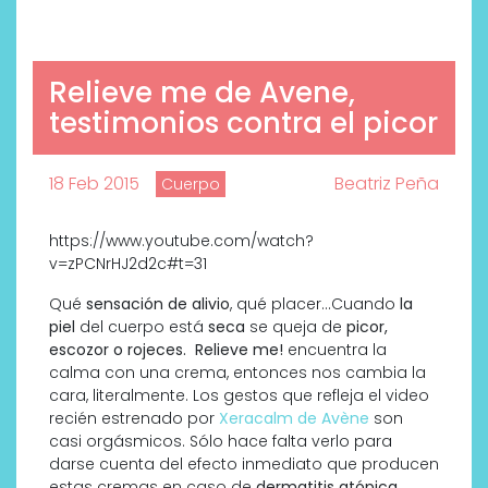
Relieve me de Avene,
testimonios contra el picor
18 Feb 2015
Beatriz Peña
Cuerpo
https://www.youtube.com/watch?
v=zPCNrHJ2d2c#t=31
Qué
sensación de alivio
, qué placer…Cuando
la
piel
del cuerpo está
seca
se queja de
picor,
escozor o rojeces.
Relieve me!
encuentra la
calma con una crema, entonces nos cambia la
cara, literalmente. Los gestos que refleja el video
recién estrenado por
Xeracalm de Avène
son
casi orgásmicos. Sólo hace falta verlo
para
darse cuenta del efecto inmediato que producen
estas cremas en caso de
dermatitis atópica.