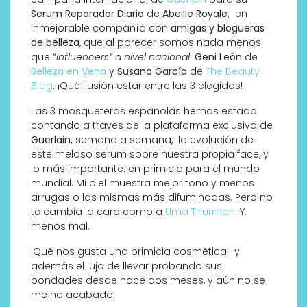
Serum Reparador Diario
de
Abeille Royale,
en
inmejorable compañía con
amigas y blogueras
de belleza
, que al parecer somos nada menos
que “
influencers” a nivel nacional
:
Geni León
de
Belleza en Vena
y
Susana García
de
The Beauty
Blog
.
¡Qué ilusión estar entre las 3 elegidas!
Las 3 mosqueteras españolas hemos estado
contando a traves de la plataforma exclusiva de
Guerlain,
semana a semana, la evolución de
este meloso serum sobre nuestra propia face, y
lo más importante: en primicia para el mundo
mundial. Mi piel muestra mejor tono y menos
arrugas o las mismas más difuminadas. Pero no
te cambia la cara como a
Uma Thurman
.
Y,
menos mal.
¡Qué nos gusta una primicia cosmética! y
además el lujo de llevar probando sus
bondades desde hace dos meses, y aún no se
me ha acabado.