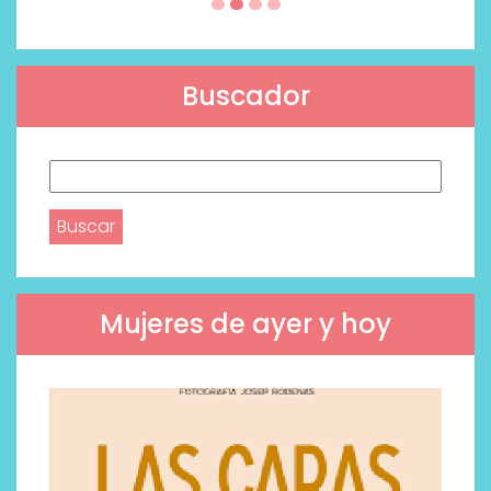
Buscador
Buscar:
Mujeres de ayer y hoy