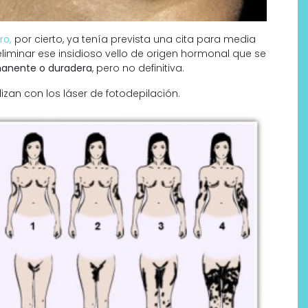
ro,
por cierto, ya tenía prevista una cita para media
 eliminar ese insidioso vello de origen hormonal que se
anente o duradera
, pero no definitiva.
izan con los láser de fotodepilación.
Por qué los bálsamos de CBD
tópico se han convertido en
uno de los productos de
bienestar más buscados