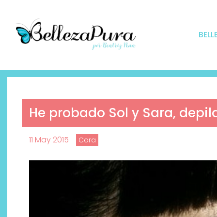
BELL
He probado Sol y Sara, depila
11 May 2015
Cara