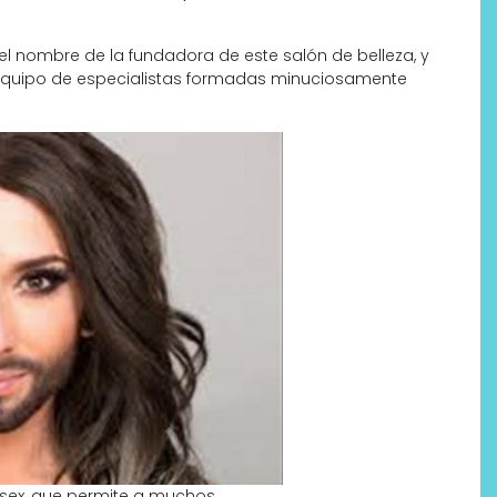
el nombre de la fundadora de este salón de belleza, y
el equipo de especialistas formadas minuciosamente
Labeau Organic continúa
apostando por la cosmética
del bienestar
isex, que permite a muchos