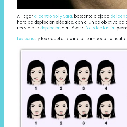
Al llegar
al centro Sol y Sara,
bastante alejado
del cent
hora de
depilación eléctrica
, con el único objetivo de
resiste a la
depilación
con láser o
fotodepilación
perm
Las canas
y los cabellos pelirrojos tampoco se neutral
Descubre cómo la cosmética
profesional va desde las
cabinas a tu rutina diaria