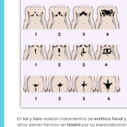
En
Sol y Sara
realizan tratamientos de
estética facial y
años siendo famoso en
Madrid
por su especializació