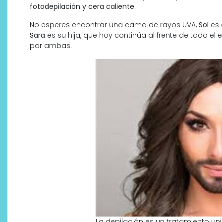
fotodepilación y cera caliente.
No esperes encontrar una cama de rayos UVA,
Sol
es 
Sara
es su hija, que hoy continúa al frente de todo 
por ambas.
¿Qué revelan las zapatillas
de Alexia Putellas para Nike
sobre la nueva era del
objeto-artista?
La depilación es un tratamiento un