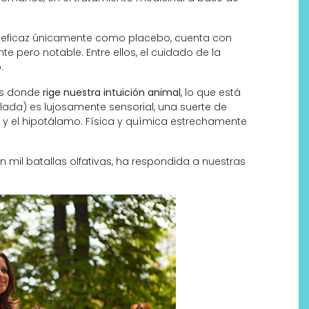
era eficaz únicamente como placebo, cuenta con
te pero notable. Entre ellos, el cuidado de la
.
os donde
rige nuestra intuición animal
, lo que está
alada) es lujosamente sensorial, una suerte de
o y el hipotálamo. Física y química estrechamente
n mil batallas olfativas, ha respondida a nuestras
Por qué los bálsamos de CBD
tópico se han convertido en
uno de los productos de
bienestar más buscados