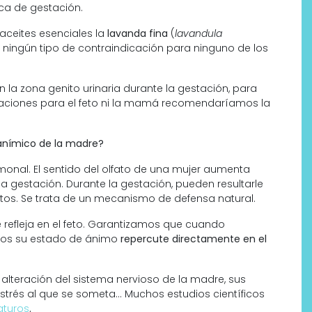
ca de gestación.
ceites esenciales la
lavanda fina
(
lavandula
n ningún tipo de contraindicación para ninguno de los
 la zona genito urinaria durante la gestación, para
icaciones para el feto ni la mamá recomendaríamos la
o anímico de la madre?
onal. El sentido del olfato de una mujer aumenta
Labeau Organic continúa
la gestación. Durante la gestación, pueden resultarle
apostando por la cosmética
itos. Se trata de un mecanismo de defensa natural.
del bienestar
e refleja en el feto. Garantizamos que cuando
mos su estado de ánimo
repercute directamente en el
 alteración del sistema nervioso de la madre, sus
strés al que se someta… Muchos estudios científicos
aturos
.