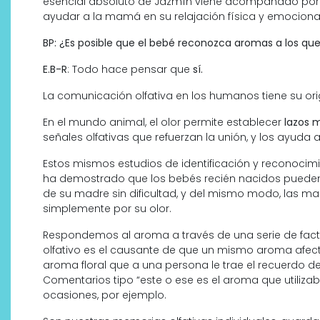
esencial absoluto de Jazmín viene acompañado por 
ayudar a la mamá en su relajación física y emocional
BP: ¿Es posible que el bebé reconozca aromas a los q
E.B-R
: Todo hace pensar que
sí.
La comunicación olfativa en los humanos tiene su ori
En el mundo animal, el olor permite establecer
lazos 
señales olfativas que refuerzan la unión, y los ayuda a 
Estos mismos estudios de identificación y reconocim
ha demostrado que los bebés recién nacidos pueden e
de su madre sin dificultad, y del mismo modo, las m
simplemente por su olor.
Respondemos al aroma a través de una serie de facto
olfativo es el causante de que un mismo aroma afect
aroma floral que a una persona le trae el recuerdo de
Comentarios tipo “este o ese es el aroma que utili
ocasiones, por ejemplo.