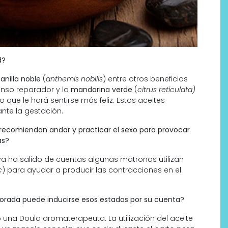
d?
nilla noble
(
anthemis nobilis
) entre otros beneficios
anso reparador y la
mandarina verde
(
citrus reticulata)
 que le hará sentirse más feliz.
Estos aceites
te la gestación.
 recomiendan andar y practicar el sexo para provocar
as?
ya ha salido de cuentas algunas matronas utilizan
c
) para ayudar a producir las contracciones en el
orada puede inducirse esos estados por su cuenta?
na Doula aromaterapeuta. La utilización del aceite