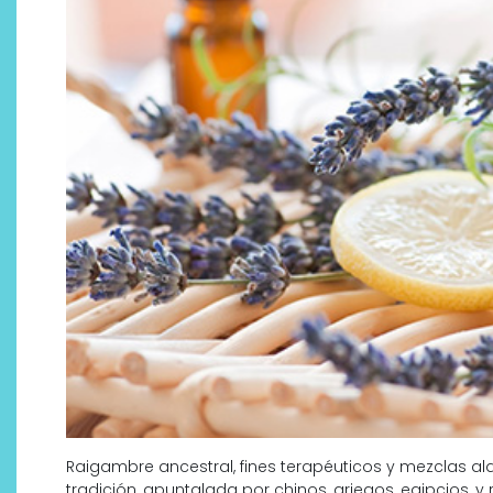
Raigambre ancestral, fines terapéuticos y mezclas al
tradición, apuntalada por chinos, griegos, egipcios, 