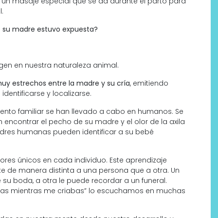
un masaje especial que se da durante el parto para
.
ue su madre estuvo expuesta?
gen en nuestra naturaleza animal.
muy estrechos entre la madre y su cría
, emitiendo
identificarse y localizarse.
iento familiar se han llevado a cabo en humanos. Se
ncontrar el pecho de su madre y el olor de la axila
adres humanas pueden identificar a su bebé
res únicos en cada individuo. Este aprendizaje
e de manera distinta a una persona que a otra. Un
 su boda, a otra le puede recordar a un funeral.
zabas mientras me criabas” lo escuchamos en muchas