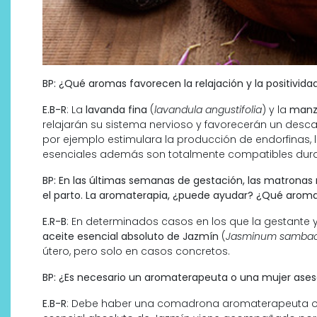
BP: ¿Qué aromas favorecen la relajación y la positivida
E.B-R
: La
lavanda fina
(
lavandula angustifolia
) y la
manza
relajarán su sistema nervioso y favorecerán un desc
por ejemplo estimulara la producción de endorfinas, lo
esenciales además son totalmente compatibles duran
BP: En las últimas semanas de gestación, las matronas
el parto. La aromaterapia, ¿puede ayudar? ¿Qué arom
E.R-B
: En determinados casos en los que la gestante 
aceite esencial absoluto de Jazmín
(
Jasminum samba
útero, pero solo en casos concretos.
BP: ¿Es necesario un aromaterapeuta o una mujer ases
E.B-R
: Debe haber una comadrona aromaterapeuta o u