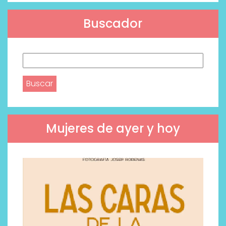
Buscador
Buscar:
Mujeres de ayer y hoy