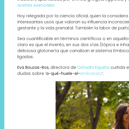
aceites esenciales.
Hoy relegada por la ciencia oficial, quien la consid
interesantes usos que valoran su influencia inconscien
gestante y la vida prenatal. También la labor de parto
Sea cuantificable en términos científicos o en aquell
claro es que el invento, en sus dos vías (tópica e inh
deliciosa glotonería que canalizan el sistema límbic
ligadas.
Eva Bouzas-Ros
, directora de
Oshadhi España
curtida e
dudas sobre
‘a-qué-huele-el-
embarazo
’.
Descubre cómo la cosmética
profesional va desde las
cabinas a tu rutina diaria