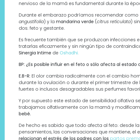
nervioso de la mamá es fundamental durante la épo
Durante el embarazo podríamos recomendar como a
angustifolia
) y la
mandarina verde
(
citrus reticulata
) si
dos: feto y gestante.
Es frecuente también que se produzcan infecciones en
tratarlas eficazmente y sin ningún tipo de contraind
Sinergia Intime
de
Oshadhi
.
BP: ¿Es posible influir en el feto o sólo afecta al estad
E.B-R:
El olor cambia radicalmente con el cambio horm
¿Qué revelan las zapatillas
durante la ovulación o durante el primer trimestre de 
de Alexia Putellas para Nike
fuertes o inclusos desagradables sus perfumes favor
sobre la nueva era del
objeto-artista?
Y por supuesto este estado de sensibilidad olfativa s
trabajamos olfativamente con la mamá y modifica
bebé.
De hecho es sabido que todo afecta al feto: desde la
pensamientos, las conversaciones que mantiene, el e
relacionan el estrés de los padres con los
partos prem