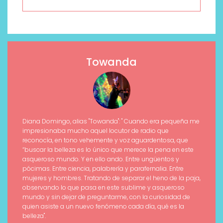
Towanda
Diana Domingo, alias "Towanda": " Cuando era pequeña me
impresionaba mucho aquel locutor de radio que
reconocía, en tono vehemente y voz aguardentosa, que
“buscar la belleza es lo único que merece la pena en este
asqueroso mundo. Y en ello ando. Entre ungüentos y
pócimas. Entre ciencia, palabrería y parafernalia. Entre
mujeres y hombres. Tratando de separar el heno de la paja,
observando lo que pasa en este sublime y asqueroso
mundo y sin dejar de preguntarme, con la curiosidad de
quien asiste a un nuevo fenómeno cada día, qué es la
belleza".