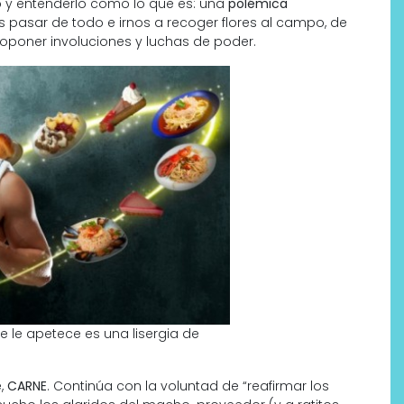
 y entenderlo como lo que es: una
polémica
 pasar de todo e irnos a recoger flores al campo, de
roponer involuciones y luchas de poder.
Labeau Organic continúa
apostando por la cosmética
del bienestar
e le apetece es una lisergia de
,
CARNE
. Continúa con la voluntad de “reafirmar los