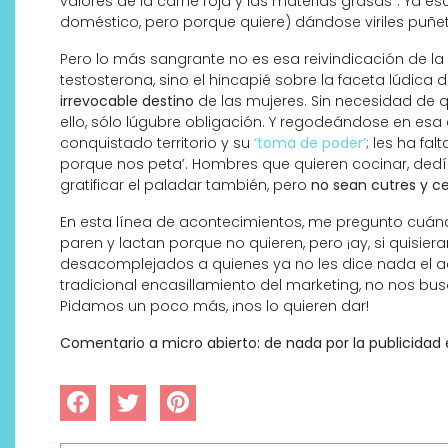
valores de la carne roja y las materias grasas”. Ya e
doméstico, pero porque quiere) dándose viriles puñe
Pero lo más sangrante no es esa reivindicación de l
testosterona, sino el hincapié sobre la faceta lúdica
irrevocable destino
de las mujeres. Sin necesidad de q
ello, sólo lúgubre obligación. Y regodeándose en esa 
conquistado territorio y su
‘toma de poder’
; les ha fa
porque nos peta’. Hombres que quieren cocinar, de
gratificar el paladar también, pero
no sean cutres y ce
En esta línea de acontecimientos, me pregunto cuánd
paren y lactan porque no quieren, pero ¡ay, si quisier
desacomplejados a quienes ya no les dice nada el 
tradicional encasillamiento del marketing, no nos bu
Pidamos un poco más, ¡nos lo quieren dar!
Comentario a micro abierto: de nada por la publicidad 