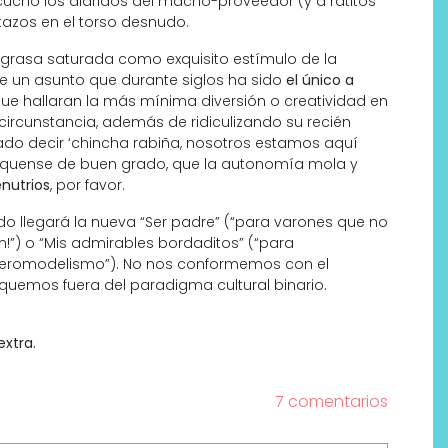
scucho los alaridos del macho-proveedor (y a ratitos
tazos en el torso desnudo.
a grasa saturada como exquisito estímulo de la
 de un asunto que durante siglos ha sido
el único a
ue hallaran la más mínima diversión o creatividad en
circunstancia, además de ridiculizando su recién
ltado decir ‘chincha rabiña, nosotros estamos aquí
díquense de buen grado, que la autonomía mola y
nutrios
, por favor.
o llegará la nueva “Ser padre” (“para varones que no
an!”) o “Mis admirables bordaditos” (“para
aeromodelismo”). No nos conformemos con el
squemos fuera del paradigma cultural binario.
extra.
7 comentarios