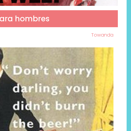
 para hombres
Towanda
Por qué los bálsamos de CBD
tópico se han convertido en
uno de los productos de
bienestar más buscados