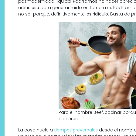
posmodernidad líquida. Podríamos no hacer aprecio
artificiosa
para generar ruido en torno a sí. Podríamos
no ser porque, definitivamente,
es ridículo
. Basta de p
¿Qué revelan las zapatillas
de Alexia Putellas para Nike
sobre la nueva era del
objeto-artista?
Para el hombre Beef, cocinar porqu
placeres
La cosa huele a
tiempos preverbales
desde el nombre