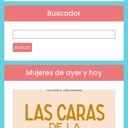
Buscador
Buscar:
Mujeres de ayer y hoy