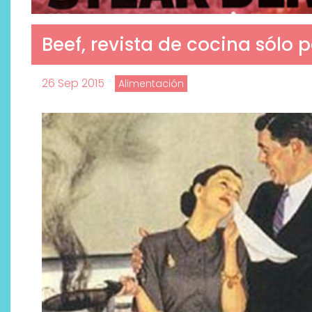
Beef, revista de cocina sólo
26 Sep 2015
Alimentación
Descubre cómo la cosmética
profesional va desde las
cabinas a tu rutina diaria