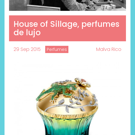
House of Sillage, perfumes
de lujo
29 Sep 2015
Malva Rico
Perfumes