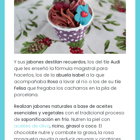
Y sus
jabones destilan recuerdos
, los del
tío Audi
que les enseñó la fórmula magistral para
hacerlos, los de la
abuela Isabel
a la que
acompañaba
Rosa
a lavar al río o los de su
tía
Felisa
que fregaba los cacharros en la pila de
porcelana.
Realizan jabones naturales a base de aceites
esenciales y vegetales
con el tradicional proceso
de
saponificación en frío
. Nutren la piel con
aceites de oliva
, ricino, girasol o coco
. El
chocolate nutre y combate la grasa, la rosa
mosqueta ayuda a reducir arrugas y cicatrices…