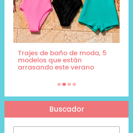
Trajes de baño de moda, 5
modelos que están
arrasando este verano
Buscador
Buscar: