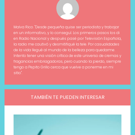
Malva Rico. "Desde pequeña quise ser periodista y trabajar
en un informativo, y lo conseguí. Los primeros pasos los di
en Radio Nacional y después pasé por Televisión Española,
la radio me cautivó y desmitifiqué la tele. Por casualidades
de la vida llegué al mundo de la belleza para quedarme.
Intento tener una visión crítica de este universo de cremas y
fragancias embriagadoras, pero cuando la pierdo, siempre
tengo a Pepito Grillo cerca que vuelve a ponerme en mi
sitio".
TAMBIÉN TE PUEDEN INTERESAR