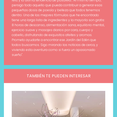
feliz y la última tendencia de pasarela... Al mismo tiempo,
persigo todo aquello que pueda contribuir a generar esas
pequeñas dosis de poesía y belleza que todos tenemos
dentro. Una de las mejores fórmulas que he encontrado
tiene una larga lista de ingredientes y la mayoría son gratis:
8 horas de descanso, alimentación sana, equilibrio mental,
ejercicio suave y masajes diarios por cara, cuerpo y
cabello, disfrutando de exquisitos afeites y aromas.
Prometo ayudarte a encontrar ese Jardín del Edén que
todos buscamos. Sigo mirando las noticias de cerca, y
viviendo esta aventura como si fuera un apasionado
sueño".
TAMBIÉN TE PUEDEN INTERESAR