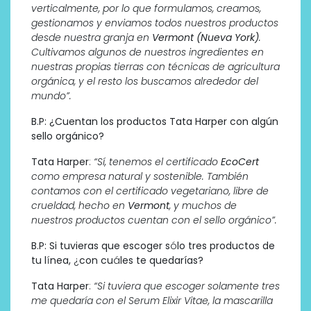
verticalmente, por lo que formulamos, creamos,
gestionamos y enviamos todos nuestros productos
desde nuestra granja en
Vermont (Nueva York)
.
Cultivamos algunos de nuestros ingredientes en
nuestras propias tierras con técnicas de agricultura
orgánica, y el resto los buscamos alrededor del
mundo”.
B.P:
¿
Cuentan los productos Tata Harper con algún
sello orgánico?
Tata Harper
:
“S
í
, tenemos el certificado
EcoCert
como empresa natural y sostenible. También
contamos con el certificado vegetariano, libre de
crueldad, hecho en
Vermont
, y muchos de
nuestros productos cuentan con el sello orgánico”.
B.P:
Si tuvieras que escoger s
ó
lo tres productos de
tu l
í
nea,
¿
con cu
á
les te quedarías?
Tata Harper
:
“Si tuviera que escoger solamente tres
me quedaría con el Serum Elixir Vitae, la m
ascarilla