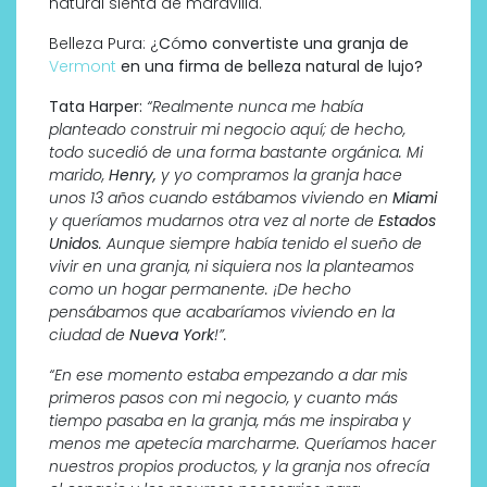
natural sienta de maravilla.
Belleza Pura: ¿
C
ó
mo convertiste una granja de
Vermont
en una firma de belleza natural de lujo?
Tata Harper:
“Realmente nunca me había
planteado construir mi negocio aquí; de hecho,
todo sucedió de una forma bastante orgánica. Mi
marido,
Henry,
y yo compramos la granja hace
unos 13 a
ñ
os cuando estábamos viviendo en
Miami
y queríamos mudarnos otra vez al norte de
Estados
Unidos
. Aunque siempre había tenido el sue
ñ
o de
vivir en una granja, ni siquiera nos la planteamos
como un hogar permanente.
¡
De hecho
pensábamos que acabaríamos viviendo en la
ciudad de
Nueva York
!”.
“En ese momento estaba empezando a dar mis
primeros pasos con mi negocio, y cuanto m
á
s
tiempo pasaba en la granja, m
á
s me inspiraba y
menos me apetecía marcharme. Queríamos hacer
nuestros propios productos, y la granja nos ofrecía