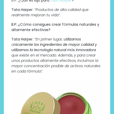
B.P: ¿Q
u
é
es lujo para
Tata Harper
?
Tata Harper
:
“Productos de alta calidad que
realmente mejoran tu vida”.
B.P:
¿
C
ó
mo consigues crear f
ó
rmulas naturales y
altamente efectivas?
Tata Harper
:
“En primer lugar,
utilizamos
ú
nicamente los ingredientes de mayor calidad y
utilizamos la tecnología natural m
á
s innovadora
que existe en el mercado. Además, y para crear
unos productos altamente efectivos, incluimos la
mayor concentración posible de activos naturales
en cada f
ó
rmula”.