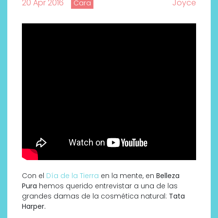
20 Apr 2016
Joyce
Cara
Con el
Día de la Tierra
en la mente, en
Belleza
Pura
hemos querido entrevistar a una de las
grandes damas de la cosmética natural:
Tata
Harper.