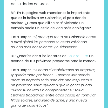
de cuidados naturales.
B.P:
En tu p
á
gina web mencionas lo importante
que es la belleza en Colombia, el país donde
naciste.
¿
Crees que allí se est
á
viviendo un
cambio hacia un estilo de vida m
á
s ecológico?
Tata Harper
:
“Sí, creo que tanto en
Colombia
como
a nivel global las personas se están volviendo
mucho más conscientes y cuidadosas”.
B.P:
¿
Podrías dar a los lectores de
Belleza Pura
un
avance de tus próximos proyectos para la marca?
Tata Harper
:
“
Es como si acabáramos de empezar,
¡
y queda tanto por hacer…! Estamos intentando
crear un negocio serio para dar una respuesta a
un problema serio: ayudar a que la gente pueda
cuidar su belleza sin comprometer su salud.
Estamos trabajando, entre otras cosas, en formular
filtros solares, una linea de acné, y una nueva
gama de cosméticos”.