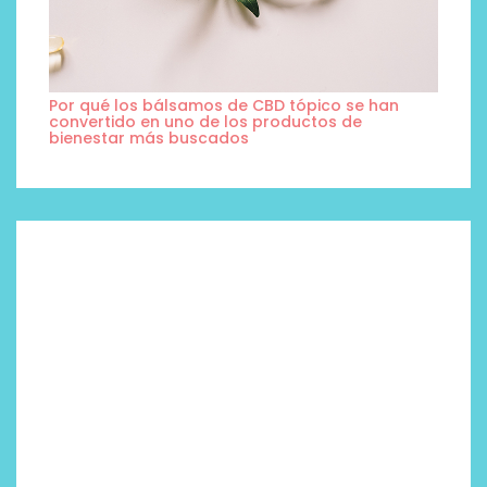
Por qué los bálsamos de CBD tópico se han
convertido en uno de los productos de
bienestar más buscados