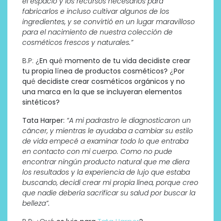
el espacio y los recursos necesarios para
fabricarlos e incluso cultivar algunos de los
ingredientes, y se convirtió en un lugar maravilloso
para el nacimiento de nuestra colección de
cosméticos frescos y naturales.”
B.P: ¿
En qu
é
momento de tu vida decidiste crear
tu propia l
í
nea de productos cosméticos?
¿
Por
qu
é
decidiste crear cosméticos orgánicos y no
una marca en la que se incluyeran elementos
sintéticos?
Tata Harper:
“A mi padrastro le diagnosticaron un
cáncer, y mientras le ayudaba a cambiar su estilo
de vida empec
é
a examinar todo lo que entraba
en contacto con mi cuerpo. Como no pude
encontrar ningún producto natural que me diera
los resultados y la experiencia de lujo que estaba
buscando, decidí crear mi propia l
í
nea, porque creo
que nadie debería sacrificar su salud por buscar la
belleza”.