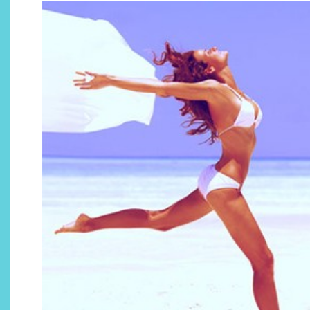
¿Qué revelan las zapatillas
de Alexia Putellas para Nike
sobre la nueva era del
objeto-artista?