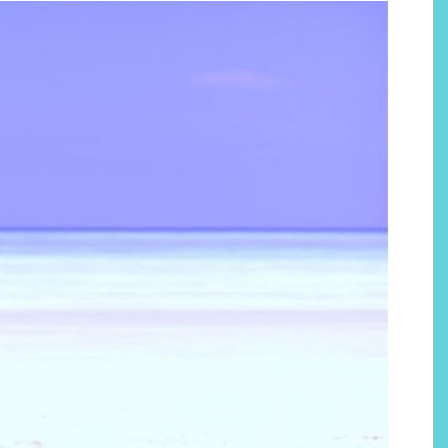
Labeau Organic continúa
apostando por la cosmética
del bienestar