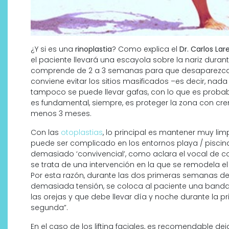
¿Y si es una
rinoplastia
? Como explica el
Dr. Carlos La
el paciente llevará una escayola sobre la nariz duran
comprende de 2 a 3 semanas para que desaparezcan
conviene evitar los sitios masificados –es decir, nad
tampoco se puede llevar gafas, con lo que es probable
es fundamental, siempre, es proteger la zona con cre
menos 3 meses.
Con las
otoplastias
, lo principal es mantener muy limp
puede ser complicado en los entornos playa / piscin
demasiado ‘convivencial’, como aclara el vocal de 
se trata de una intervención en la que se remodela el
Por esta razón, durante las dos primeras semanas de
demasiada tensión, se coloca al paciente una banda
las orejas y que debe llevar día y noche durante la 
segunda”.
En el caso de los lifting faciales, es recomendable 