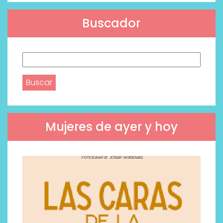
Buscador
Buscar:
Mujeres de ayer y hoy