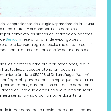
redo, vicepresidente de Cirugía Reparadora de la SECPRE
,
te unos 10 días, y el posoperatorio completo
 por completo los signos de inflamación. Además,
a de
Benidorm
ese año- a fin de evitar golpes y
 que la luz veraniega te resulte molesta. Lo que sí
mas con alto factor de protección solar durante al
ias las cicatrices para prevenir infecciones, lo que
a habituales. El posoperatorio tampoco es
comunicación de la
SECPRE
, el
Dr. Larrañaga
: “Además,
 cartílago, obligando a que se repliegue hacia atrás.
 postoperatorio, para que los puntos no soporten
 ancha de licra que ejerce una suave presión sobre
primera semana y sólo por la noche durante la
dejar de fumar como paso previo dado que “el tabaco