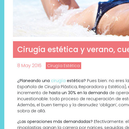
Cirugía estética y verano, c
8 May 2016
Cirugía Estética
¿Planeando una
cirugía
estética?
Pues bien: no eres l
Española de Cirugía Plástica, Reparadora y Estética)
incremento de
hasta un 30% en la demanda
de operac
incuestionable: todo proceso de recuperación de esta í
Además, el buen tiempo y la desnudez ‘obligan’, como
sobra de allá.
¿Las operaciones más demandadas?
Efectivamente: el
rinoplastias ganan la carrera por narices, seguidas de l