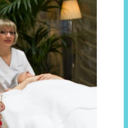
Por qué los bálsamos de CBD
tópico se han convertido en
uno de los productos de
bienestar más buscados