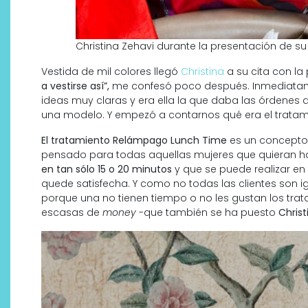
Christina Zehavi durante la presentación de s
Vestida de mil colores llegó
Christina
a su cita con la
a vestirse así”,
me confesó poco después. Inmediatamen
ideas muy claras y era ella la que daba las órdenes a l
una modelo. Y empezó a contarnos qué era el tratamie
El tratamiento Relámpago Lunch Time
es un concept
pensado para todas aquellas mujeres que quieran h
¿Qué revelan las zapatillas
en tan sólo 15 o 20 minutos
y que se puede realizar en 
quede satisfecha. Y como no todas las clientes son i
de Alexia Putellas para Nike
porque una no tienen tiempo o no les gustan los tra
sobre la nueva era del
escasas de
money
-que también se ha puesto
Christ
objeto-artista?