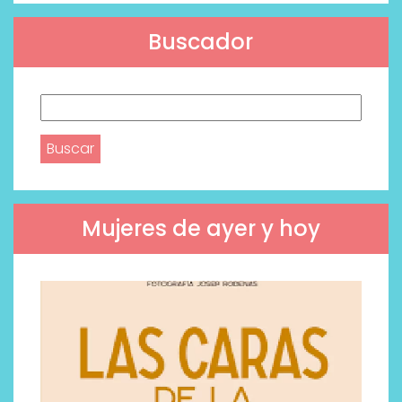
Buscador
Buscar:
Mujeres de ayer y hoy