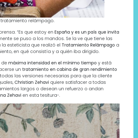
u tratamiento relámpago.
 prensa. “Es que estoy en
España y es un país que invita
te se puso a los mandos. Se la ve que tiene las
a esteticista que realizó el
Tratamiento Relámpago
a
nto, en qué consistía y a quién iba dirigido.
o de
máxima intensidad en el mínimo tiempo
y está
acerse un
tratamiento en cabina de gran rendimiento
Labeau Organic continúa
todas las versiones necesarias para que la cliente
guales,
Christian Zehavi
quiere satisfacer a todas
apostando por la cosmética
tamientos largos o desean un refuerzo o andan
del bienestar
ina Zehavi
en esta tesitura-.