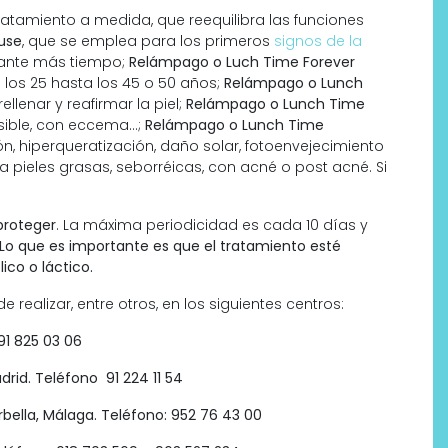
tratamiento a medida, que reequilibra las funciones
use
, que se emplea para los primeros
signos de la
rante más tiempo;
Relámpago o Luch Time Forever
 los 25 hasta los 45 o 50 años;
Relámpago o Lunch
rellenar y reafirmar la piel;
Relámpago o Lunch Time
nsible, con eccema…;
Relámpago o Lunch Time
ón, hiperqueratización, daño solar, fotoenvejecimiento
ra pieles grasas, seborréicas, con acné o post acné. Si
 proteger
. La máxima periodicidad es cada 10 días y
Lo que es importante es que el tratamiento esté
ico o láctico.
 realizar, entre otros, en los siguientes centros:
91 825 03 06
rid. Teléfono 91 224 11 54
rbella, Málaga. Teléfono: 952 76 43 00