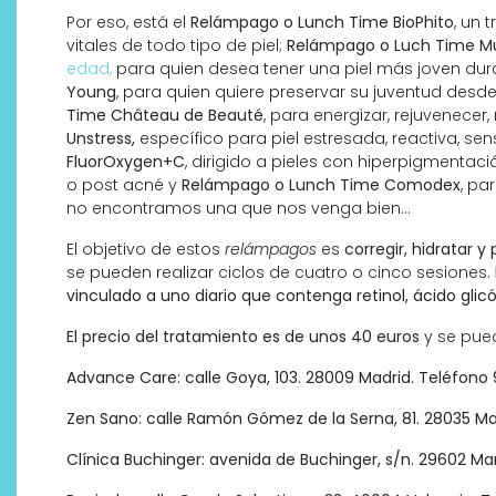
Por eso, está el
Relámpago o Lunch Time BioPhito
, un 
vitales de todo tipo de piel;
Relámpago o Luch Time M
edad,
para quien desea tener una piel más joven du
Young
, para quien quiere preservar su juventud desde
Time Château de Beauté
, para energizar, rejuvenecer, 
Unstress,
específico para piel estresada, reactiva, se
FluorOxygen+C
, dirigido a pieles con hiperpigmentaci
o post acné y
Relámpago o Lunch Time Comodex
, pa
no encontramos una que nos venga bien…
El objetivo de estos
relámpagos
es
corregir, hidratar y
se pueden realizar ciclos de cuatro o cinco sesiones.
vinculado a uno diario que contenga retinol, ácido glicól
El precio del tratamiento es de unos 40 euros
y se puede
Advance Care: calle Goya, 103. 28009 Madrid. Teléfono 
Zen Sano: calle Ramón Gómez de la Serna, 81. 28035 Mad
Clínica Buchinger: avenida de Buchinger, s/n. 29602 Ma