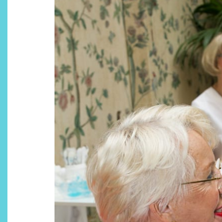
Descubre cómo la cosmética
profesional va desde las
cabinas a tu rutina diaria