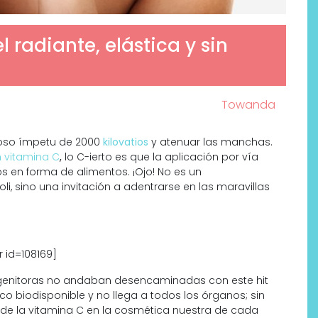
 radiante, elástica y sin
Towanda
brioso ímpetu de 2000
kilovatios
y atenuar las manchas.
 vitamina C
,
lo C-ierto es que la aplicación por vía
s en forma de alimentos. ¡Ojo! No es un
i, sino una invitación a adentrarse en las maravillas
Por qué los bálsamos de CBD
tópico se han convertido en
uno de los productos de
 id=108169]
bienestar más buscados
rogenitoras no andaban desencaminadas con este hit
oco biodisponible y no llega a todos los órganos; sin
de la vitamina C en la cosmética nuestra de cada