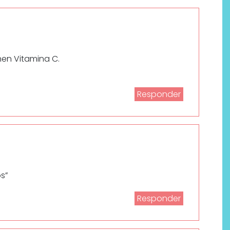
en Vitamina C.
Responder
os”
Responder