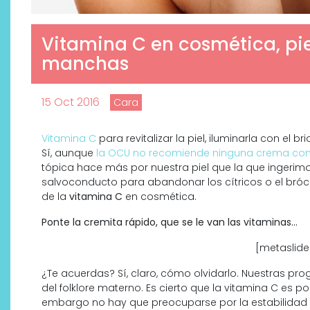
Vitamina C en cosmética, piel
manchas
15 Oct 2016
Cara
Vitamina C
para revitalizar la piel, iluminarla con el 
Sí, aunque
la OCU no recomiende ninguna crema con
tópica hace más por nuestra piel que la que ingerimo
salvoconducto para abandonar los cítricos o el brócol
de la
vitamina C
en cosmética.
Descubre cómo la cosmética
Ponte la cremita rápido, que se le van las vitaminas…
profesional va desde las
cabinas a tu rutina diaria
[metaslider
¿Te acuerdas? Sí, claro, cómo olvidarlo. Nuestras p
del folklore materno. Es cierto que la vitamina C es p
embargo no hay que preocuparse por la estabilidad 