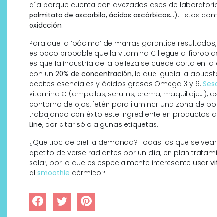
día porque cuenta con avezados ases de laborator
palmitato de ascorbilo, ácidos ascórbicos…)
. Estos co
oxidación.
Para que la ‘pócima’ de marras garantice resultados
es poco probable que la vitamina C llegue al fibroblas
es que la industria de la belleza se quede corta en la
con un
20% de concentración
, lo que iguala la apues
aceites esenciales y ácidos grasos Omega 3 y 6.
Ses
vitamina C (ampollas, serums, crema, maquillaje…), 
contorno de ojos, fetén para iluminar una zona de por
trabajando con éxito este ingrediente en productos 
Line
, por citar sólo algunas etiquetas.
¿Qué tipo de piel la demanda? Todas las que se vea
apetito de verse radiantes por un día, en plan tratam
solar, por lo que es especialmente interesante usar
v
al
smoothie
dérmico?