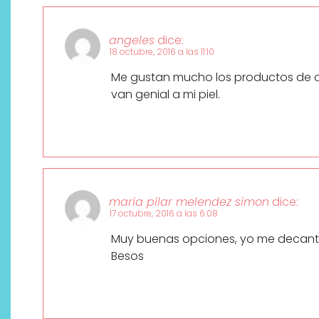
angeles
dice:
18 octubre, 2016 a las 11:10
Me gustan mucho los productos de c
van genial a mi piel.
¿Qué revelan las zapatillas
de Alexia Putellas para Nike
maria pilar melendez simon
dice:
sobre la nueva era del
17 octubre, 2016 a las 6:08
objeto-artista?
Muy buenas opciones, yo me decanto 
Besos