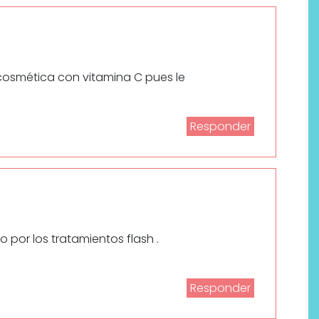
osmética con vitamina C pues le
Responder
Labeau Organic continúa
apostando por la cosmética
del bienestar
por los tratamientos flash .
Responder