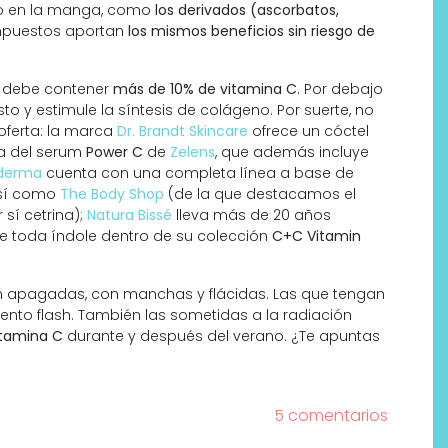
io en la manga, como
los derivados (ascorbatos,
mpuestos aportan
los mismos beneficios sin riesgo de
, debe contener
más de 10% de vitamina C
. Por debajo
to y estimule la síntesis de colágeno. Por suerte, no
 oferta: la marca
Dr. Brandt Skincare
ofrece un cóctel
ta del serum
Power C
de
Zelens
, que además incluye
derma
cuenta con una completa línea a base de
así como
The Body Shop
(de la que destacamos el
 sí cetrina);
Natura Bissé
lleva más de 20 años
de toda índole dentro de su colección
C+C Vitamin
n apagadas, con manchas y flácidas. Las que tengan
iento flash. También las sometidas a la radiación
itamina C
durante y después del verano. ¿Te apuntas
5 comentarios